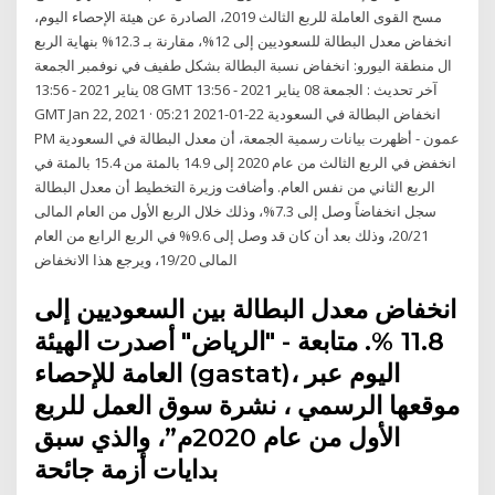
مسح القوى العاملة للربع الثالث 2019، الصادرة عن هيئة الإحصاء اليوم،
انخفاض معدل البطالة للسعوديين إلى 12%، مقارنة بـ 12.3% بنهاية الربع
ال منطقة اليورو: انخفاض نسبة البطالة بشكل طفيف في نوفمبر الجمعة
08 يناير 2021 - 13:56 GMT آخر تحديث : الجمعة 08 يناير 2021 - 13:56
GMT Jan 22, 2021 · انخفاض البطالة في السعودية 22-01-2021 05:21
PM عمون - أظهرت بيانات رسمية الجمعة، أن معدل البطالة في السعودية
انخفض في الربع الثالث من عام 2020 إلى 14.9 بالمئة من 15.4 بالمئة في
الربع الثاني من نفس العام. وأضافت وزيرة التخطيط أن معدل البطالة
سجل انخفاضاً وصل إلى 7.3%، وذلك خلال الربع الأول من العام المالى
20/21، وذلك بعد أن كان قد وصل إلى 9.6% في الربع الرابع من العام
المالى 19/20، ويرجع هذا الانخفاض
انخفاض معدل البطالة بين السعوديين إلى
11.8 %. متابعة - "الرياض" أصدرت الهيئة
العامة للإحصاء (gastat)، اليوم عبر
موقعها الرسمي ، نشرة سوق العمل للربع
الأول من عام 2020م”، والذي سبق
بدايات أزمة جائحة