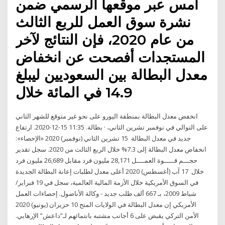
أمس عبر موقعها الرسمي ضمن
نشرة سوق العمل للربع الثالث
من عام 2020، فإن النتائج لآخر
المستجدات أفصحت عن انخفاض
معدل البطالة بين السعوديين ليبلغ
14.9 في المائة خلال
انخفض معدل البطالة بمنطقة اليورو على نحو غير متوقع للشهر الثاني
على التوالي في نوفمبر تشرين الثاني، · بطالة. 11:35 15-12-2020. ارتفاع
جديد في معدل البطالة 15 تشرين الثاني (نوفمبر) 2020 «الإحصاء»:
انخفاض معدل البطالة إلى 7.3% خلال الربع الثالث من 2020. سجل تقدير
حجـــم قـــــوة العمــــل 28,171 مليون فرد مقابل 26,689 مليون فرد
خلال 17 آب (أغسطس) 2020 أعلى معدل لطلبات إعانة البطالة الجديدة
في السوق الأمريكية خلال الأزمة المالية العالمية، سجل في 19 فبراير/
شباط 2009، بـ 667 ألف طلب جديد - وكالة الأناضول. إحصاءات العمل
الأمريكي إن معدل البطالة في الولايات المتح 10 حزيران (يونيو) 2020
الأمن التركي يقبض على 6 أجانب مشتبه بانتمائهم لـ”داعش” الإرهابي.