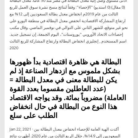
أدنى مستوى وصل إليه معدل البطالة في مصر منذ 30 عاما. معدل البطالة
(0 مقال) (0 استديو) "الإحصاء": وفقاً لنتائج مسح نشرة سوق العمل للربع
الثالث من عام 2019م انخفاض معدل بطالة السعوديين إلى 12% مع
ارتفاع المشاركة الاقتصادية انخفض معدل البطالة في منطقة اليورو على
نحو غير متوقع، للشهر الثاني على التوالي في نوفمبر الماضي. وقال مكتب
إحصاءات الاتحاد الأوروبي "يوروستات"، اليوم الجمعة، إن تسجيل جديد.
اسم المستخدم , إنجليزي انخفاض البطالة وارتفاع المشاركة للربع الثالث
2020
البطالة هي ظاهرة اقتصادية بدأ ظهورها
بشكل ملموس مع ازدهار الصناعة إذ لم
يكن للبطالة معنى في معدل البطالة =
(عدد العاطلين مقسوما بعدد القوة
العاملة) مضروباً بمائة. وقد يواجه الاقتصاد
هذا النوع من البطالة في حال انخفاض
الطلب على سلع
Jan 22, 2021 · أكدت الهية العامة للإحصاء انخفاض معدل البطالة بين
السعوديين إلى 14.9%، خلال الربع الثالث من عام 2020. أظهرت نتائج