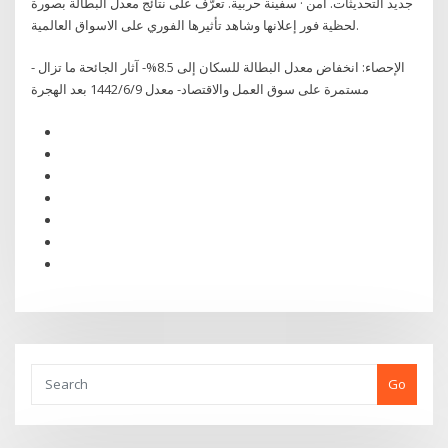
جديد التحديثات. أمن · سفينة حربية. تعرَّف على نتائج معدل البطالة بصورة
لحظية فور إعلانها وشاهد تأثيرها الفوري على الاسواق العالمية.
- الإحصاء: انخفاض معدل البطالة للسكان إلى 8.5%- آثار الجائحة ما تزال
مستمرة على سوق العمل والاقتصاد- معدل 9‏‏/6‏‏/1442 بعد الهجرة
Go