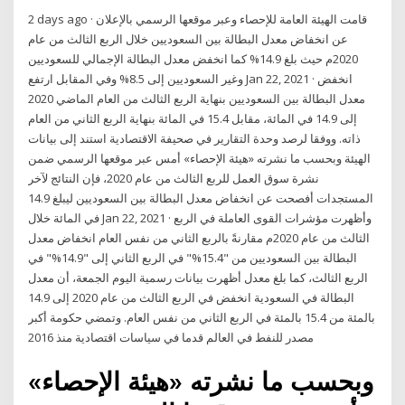
2 days ago · قامت الهيئة العامة للإحصاء وعبر موقعها الرسمي بالإعلان
عن انخفاض معدل البطالة بين السعوديين خلال الربع الثالث من عام
2020م حيث بلغ 14.9% كما انخفض معدل البطالة الإجمالي للسعوديين
وغير السعوديين إلى 8.5% وفي المقابل ارتفع Jan 22, 2021 · انخفض
معدل البطالة بين السعوديين بنهاية الربع الثالث من العام الماضي 2020
إلى 14.9 في المائة، مقابل 15.4 في المائة بنهاية الربع الثاني من العام
ذاته. ووفقا لرصد وحدة التقارير في صحيفة الاقتصادية استند إلى بيانات
الهيئة وبحسب ما نشرته «هيئة الإحصاء» أمس عبر موقعها الرسمي ضمن
نشرة سوق العمل للربع الثالث من عام 2020، فإن النتائج لآخر
المستجدات أفصحت عن انخفاض معدل البطالة بين السعوديين ليبلغ 14.9
في المائة خلال Jan 22, 2021 · وأظهرت مؤشرات القوى العاملة في الربع
الثالث من عام 2020م مقارنةً بالربع الثاني من نفس العام انخفاض معدل
البطالة بين السعوديين من "15.4%" في الربع الثاني إلى "14.9%" في
الربع الثالث، كما بلغ معدل أظهرت بيانات رسمية اليوم الجمعة، أن معدل
البطالة في السعودية انخفض في الربع الثالث من عام 2020 إلى 14.9
بالمئة من 15.4 بالمئة في الربع الثاني من نفس العام. وتمضي حكومة أكبر
مصدر للنفط في العالم قدما في سياسات اقتصادية منذ 2016
وبحسب ما نشرته «هيئة الإحصاء»