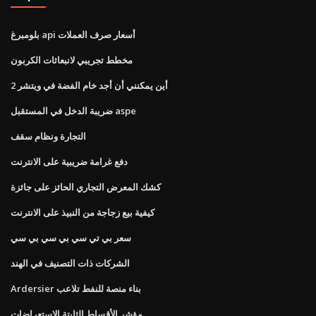
بلومبرغ api أسعار صرف العملات
مخطط تجريبي لانبعاثات الكربون
أين يمكنني أن أجد خام الفضة في ويتشر 2
ضريبة الدخل في المستقبل aspe
التجارة ونظام سقف
دفع غرامة ضريبية على الانترنت
كشك المعرض التجاري الحائز على جائزة
كيفية بيع زجاجة من النبيذ على الانترنت
سعر بي تي سي بي سي بي سي
الشركات ذات التصنيف في الهند
Ardersier بناء منصة للنفط تلاعب
مؤشر الأقساط الثابتة الاستعراضات