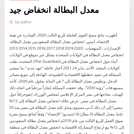
معدل البطالة انخفاض جيد
by
author
أظهرت نتائج مسح القوى العاملة للربع الثالث 2020، الصادرة عن هيئة
الإحصاء، أمس، انخفاض معدل البطالة للسعوديين معدل البطالة.
الإصدارات ; المنهجيات ; 2020 2019 2018 2017 2016 2015 2014 2013
انخفاض معدل البطالة في الولايات المتحدة بشكل غير متوقع في الولايات
المتحدة، نقلت (The Guardian) أنباء حول انخفاض معدل البطالة في
الولايات المتحد. الأحد, يناير 24 2021 أخبار عاجلة “عهد جديد”: ما تمضي
المملكة في تنفيذ خططها الاقتصادية الطموحة، الهادفة إلى تنويع مصادر
الدخل، وتقليص معدل البطالة إلى 7 في المائة بحلول عام 2030، كأحد
مستهدفات "رؤية 2030"، وقد حققت المملكة إنجازاً مرحلياً في اتجاه ذلك
الهدف، بنجاحها في نشر المركز الإعلامي لمجلس الوزراء، إنفوجرافاً حول
معدل البطالة في مصر، عرض خلاله انخفاض معدل البطالة إلى 7.5%
مشيرا إلى أن ذلك أدنى مستوى وصل إليه معدل البطالة في مصر منذ 30
عاما. معدل البطالة (0 مقال) (0 استديو) "الإحصاء": وفقاً لنتائج مسح نشرة
سوق العمل للربع الثالث من عام 2019م انخفاض معدل بطالة السعوديين
إلى 12% مع ارتفاع المشاركة الاقتصادية انخفض معدل البطالة في منطقة
اليورو على نحو غير متوقع، للشهر الثاني على التوالي في نوفمبر الماضي.