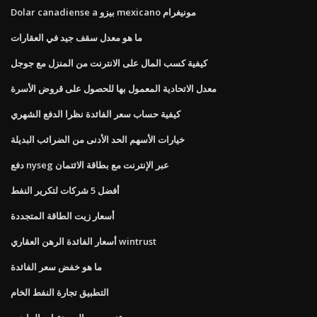
Dolar canadiense a بيزو mexicano مونيغرام
ما هو معدل سقف جيد في العقارات
كيفية كسب المال على الانترنت من المنزل مع جوجل
معدل الاتحادية المعمول بها للحصول على قروض الأسرة
كيفية حساب سعر الفائدة نظرا الدفع الشهري
خيارات الأسهم الحد الأدنى من الضرائب البديلة
دفع nyseg عبر الإنترنت مع بطاقة الائتمان
أفضل 5 شركات لتكرير النفط
أسعار زيت الطاقة المتجددة
أسعار الفائدة الرهن العقاري wintrust
ما هو خفض سعر الفائدة
التطبيق تجارة النفط الخام