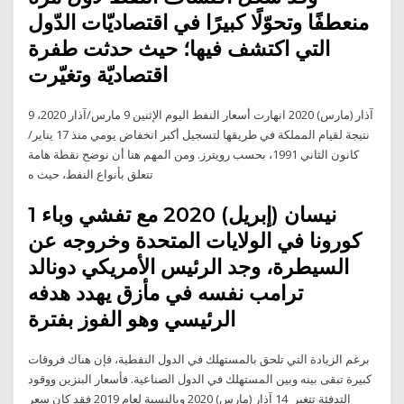
منعطفًا وتحوّلًا كبيرًا في اقتصاديّات الدّول
التي اكتشف فيها؛ حيث حدثت طفرة
اقتصاديّة وتغيّرت
9 آذار (مارس) 2020 انهارت أسعار النفط اليوم الإثنين 9 مارس/آذار 2020،
نتيجة لقيام المملكة في طريقها لتسجيل أكبر انخفاض يومي منذ 17 يناير/
كانون الثاني 1991، بحسب رويترز. ومن المهم هنا أن نوضح نقطة هامة
تتعلق بأنواع النفط، حيث ه
1 نيسان (إبريل) 2020 مع تفشي وباء
كورونا في الولايات المتحدة وخروجه عن
السيطرة، وجد الرئيس الأمريكي دونالد
ترامب نفسه في مأزق يهدد هدفه
الرئيسي وهو الفوز بفترة
برغم الزيادة التي تلحق بالمستهلك في الدول النفطية، فإن هناك فروقات
كبيرة تبقى بينه وبين المستهلك في الدول الصناعية. فأسعار البنزين ووقود
التدفئة تتغير 14 آذار (مارس) 2020 وبالنسبة لعام 2019 فقد كان سعر