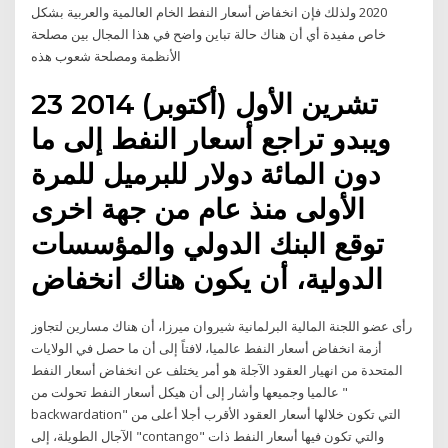
2020 ولذلك فإن انخفاض أسعار النفط الخام العالمية والعربية بشكل
خاص مفيدة أي أن هناك حالة تباين واضح في هذا المجال بين مصلحة
الأنظمة ومصلحة شعوب هذه
23 تشرين الأول (أكتوبر) 2014
ويبدو تراجع أسعار النفط إلى ما
دون المائة دولار للبرميل للمرة
الأولى منذ عام من جهة اخرى
توقع البنك الدولي والمؤسسات
الدولية، أن يكون هناك انخفاض
رأى عضو اللجنة المالية البرلمانية شيروان ميرزا، أن هناك مسارين لتجاوز
أزمة انخفاض أسعار النفط عالميا، لافتاً إلى أن ما حصل في الولايات
المتحدة من انهيار العقود الآجلة هو أمر يختلف عن انخفاض أسعار النفط
عالميا وجميعها وأشار إلى أن هيكل أسعار النفط تحولت من "
backwardation" التي تكون خلالها أسعار العقود الأقرب أجلا أعلى من
الآجال الطويلة، إلى "contango" والتي تكون فيها أسعار النفط ذات