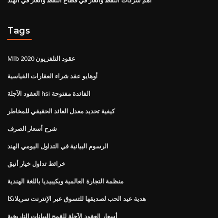
Tags
Mlb عقود التلفزيون 2020
أوهايو عقد شراء العقارات القياسية
العقود الآجلة hsi الفائدة مفتوحة
كيفية تحديد معدل العائد الحقيقي للمخاطر
شرح أسعار الصرف
الرسوم البيانية في التداول اليومي الهند
خرائط تداول خيار أنيق
منظمة التجارة العالمية ويكيبيديا باللغة الهندية
هدية عيد الحب لصديقها للتسوق عبر الإنترنت سريلانكا
أسعار العقود الآجلة للقمح البيانات التاريخية