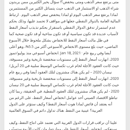
متى يرتفع سعر الذهب ومتى ينخفض؟! سؤال يحير الكثيرين ممن يريدون
شراء الذهب او الاستثمار فى الذهب حيث يتسائل الكثير من المستثمرين
لماذا يرتفع سعر الذهب اليوم او لماذا ينخفض سعر الذهب اليوم . ارتباط
المالية العامة بالدولار النفطي جعلها في مواقف لا تحسد عليها، وذلك بحكم
عدم استمرار تدفق الدولار النفطي باستقرار بحكم تذبذب أسعار النفط
لأسباب عديدة قد تكون سياسية أو قد تكون مناخية أو قد تكون صحية كما
في ظل مالت أسعار النفط للانخفاض بشكل ملحوظ خلال الأسبوع
الماضي، حيث بلغ مستوى الانخفاض الأسبوعي أكثر من 5.5%، وهو أعلى
انخفاض أسبوعي منذ يوليو/تموز. Jan 18, 2021 · أيضا وفي ربيع عام
2020، انهارت أسعار النفط إلى مستويات منخفضة تاريخية وغير مسبوقة،
حيث كانت العقود الآجلة لخام غرب تكساس الوسيط سلبية في 20 أبريل/
نيسان 2020 – لم يكن هناك مشترون لتلك العقود أيضا وفي ربيع عام
2020، انهارت أسعار النفط إلى مستويات منخفضة تاريخية وغير مسبوقة،
حيث كانت العقود الآجلة لخام غرب تكساس الوسيط سلبية في 20 نيسان
2020 - لم يكن هناك مشترون لتلك العقود النفطية. في الحقيقة، ربما كان
تباطؤ الاقتصاد الصيني أحد عوامل انخفاض أسعار النفط، على الرغم من
أنه يعتقد أن فائض لماذا هوت أسعار النفط؟ وكيف ستؤثر على الدول
العربية؟ عينية من النفط. هناك تداول دائم في السوق العالمية
علينا أن نراقب قرارات الدول العربية التي تعتمد على انتاج النفط، وكيف
سينعكس انخفاض أسعار النفط على موازنتها، وإن كانت الأزمة ستسبّب