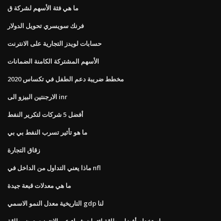
ما هي فئة الأسهم لشركة ق
فرنك سويسري تحويل الدولار
حسابات لويدز التجارية على الانترنت
الأسهم المشتركة الكامنة الضمانات
مخطط ضريبة دعم الطفل في تكساس 2020
الارجنتين البيزو الى inr
أفضل 5 شركات لتكرير النفط
ما هو تأثير تسرب النفط بي بي
زقاق التجارة
ماذا يعني التداول من الداخل في nfl
ما هي معدلات قبعة جيدة
التاريخية معدل النمو الاسمي gdp لنا
استخدام أفضل بطاقة ائتمان شراء عبر الإنترنت دون بطاقة