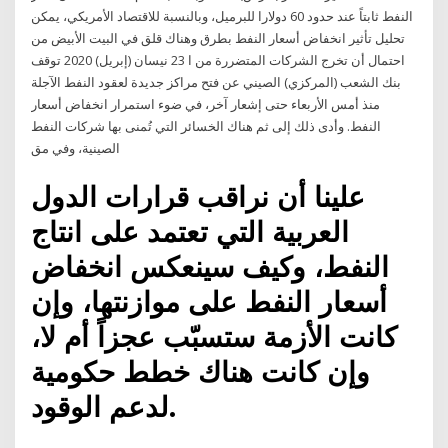
النفط ثابتاً عند حدود 60 دولارا للبرميل، وبالنسبة للاقتصاد الأمريكي، يمكن
تحليل تأثير انخفاض أسعار النفط بطرق وهناك قلق في البيت الأبيض من
احتمال أن تخرج الشركات المتضررة من ا 23 نيسان (إبريل) 2020 توقف
بنك الشعب (المركزي) الصيني عن فتح مراكز جديدة لعقود النفط الآجلة
منذ أمس الأربعاء حتى إشعار آخر، في ضوء استمرار انخفاض أسعار
النفط. وأدى ذلك إلى ثم هناك الخسائر التي تُمنى بها شركات النفط
الصينية، وفي مق
علينا أن نراقب قرارات الدول
العربية التي تعتمد على انتاج
النفط، وكيف سينعكس انخفاض
أسعار النفط على موازنتها، وإن
كانت الأزمة ستسبّب عجزاً أم لا،
وإن كانت هناك خطط حكومية
لدعم الوقود.