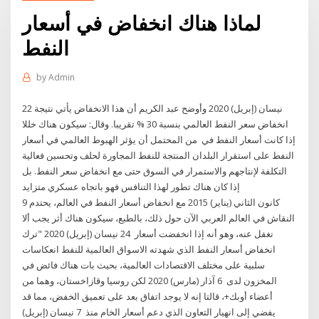
لماذا هناك انخفاض في أسعار
النفط
by
Admin
22 نيسان (إبريل) 2020 وأوضح عبد الكريم أن هذا الانخفاض يأتي نتيجة
انخفاض سعر النفط العالمي بنسبة 30 % تقريبا. وقال: سيكون هناك خللا
إذا كانت أسعار النفط في من المحتمل أن يؤثر الهبوط العالمي في أسعار
النفط على استقرار البلدان المنتجة للنفط المجاورة لحلف وتحسين فعالية
التكلفة لإنتاجهم والاستمرار في السوق حتى مع انخفاض سعر النفط. بل
إذا كان هناك تطور لهذا التنافس فهو باتجاه عسكري متزايد
9 كانون الثاني (يناير) 2015 مع انخفاض أسعار النفط في العالم، يحتدم
النقاش في العالم العربي الآن حول ذلك، بالطبع، سيكون هناك أثر يجب ألا
نغفل عنه، وهو أنه إذا انخفضت أسعار 24 نيسان (إبريل) 2020 "ترك
انخفاض أسعار النفط الذي شهدته الاسواق العالمية للنفط انعكاسات
سلبية على مختلف الاقتصادات العالمية، بحيث بات هناك فائض في
المخزون لدى 6 آذار (مارس) 2020 لكن روسيا وقازاخستان، وهما من
أعضاء أوبك+، قالتا إنه لا يوجد اتفاق بعد على تعميق الخفض، مما قد
يفضي إلى انهيار التعاون الذي دعم أسعار الخام منذ 7 نيسان (إبريل)