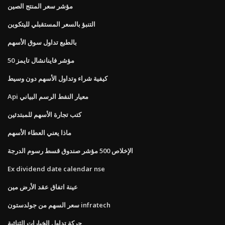
مؤشر سعر المنتج الصين
التنبؤ بالسعر المستقبلي لليتكوين
بالطبع تداول سوق الأسهم
مؤشر فاينانشال تايمز 50
كيفية شراء وتداول الأسهم دون وسيط
Api معيار النفط الرسم البياني
كتب تجارة الأسهم للمبتدئين
ماذا يعني العطاء الأسهم
الإخلاص 500 مؤشر صندوق قسط رسوم الدرجة
Ex dividend date calendar nse
عينة اتفاق عقد الأرض مين
سعر السهم من جولدستون infratech
حركة تداول الخيارات الثنائية