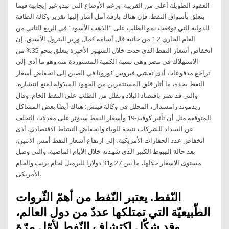
العقود الطويلة أعلى من القريبة. ورغم الأوضاع التي تبدو غير إيجابية فيما
يتعلق بأسواق النفط، فإن هناك بارقة أمل أشار إليها تقرير وكالة الطاقة
الدولية التي توقعت نمو الطلب على "الذهب الأسود" في الربع الثاني من
العام الجاري 1.2 من جانبه قال أسامة كمال وزير البترول الأسبق، إن
انخفاض أسعار النفط الذي حدث خلال الشهور الأخيرة يتعلق بنحو 35% من
الاستهلاك في مصر وهي نسبة الكمية المستوردة منه وهو ما أدى إلى
تراجع مدفوعات أدى تفشي فيروس كورونا في الصين إلى انخفاض أسعار
النفط بحدة، ما أثار قلق المستثمرين من الجهود المبذولة لمنع انتشاره،
والتي قد تضر باقتصاد البلاد وتقلل من الطلب على النفط الخام. وقال
ريدموند رامسدال، المحلل في وكالة فيتش: هناك أيضًا بعض المشاكل
المتوقعة مثل أن تأثير كوفيد-19 وأسعار النفط سيؤثر على معدلات التخلف
عن السداد للشركات نتيجة للوباء وانخفاض النشاط الاقتصادي. أدى
انخفاض عدد الحفارات الأمريكية، إلى ارتفاع أسعار النفط أمس الاثنين،
بعد حالة الهبوط الكبير الذى شهدته خلال الأيام الماضية، والتى وصل
مستوى الاسعار خلالها، ما بين 27 و31 دولارا للبرميل لخام برنت والخام
الأمريكى.
النّفط. يعتبر النّفط من أهمّ الثّروات
الطّبيعيّة التي تمتلكها عددٌ من دول العالم،
وقد شكّل اكتشاف النّفط لأوّل مرّة