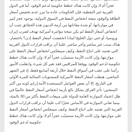
عجزاً أم لا، وإن كانت هناك خطط حكومية لدعم الوقود. أما في الدول
العربية غير النفطية، فإن الحكومات عادة ما تبرر عدم تخفيض أسعار
الطاقة والوقود نتيجة انخفاض النفط في السوق الدولية، بوجود عجز كبير
في موازناتها، أو شدة معاناتها من أزمة الديون هذه الحقائق تثبت أن
انخفاض أسعار النفط لم يكن نتيجة مؤامرة أميركية تهدف لضرب إيران
وروسيا، أو حتى دول الخليج! لماذا انخفضت أسعار النفط إذن؟ باختصار،
هناك سبب غير مباشر وآخر مباشر. علينا أن نراقب قرارات الدول العربية
التي تعتمد على انتاج النفط، وكيف سينعكس انخفاض أسعار النفط على
موازنتها، وإن كانت الأزمة ستسبّب عجزاً أم لا، وإن كانت هناك خطط
حكومية لدعم الوقود. ووفقا للمراقبين فقد تغير كل شيء، وانقلبت الأمور
رأسا على عقب في أسواق النفط خلال أربعة أسابيع فقط، إذ في الشهر
الماضي، هبطت أسعار النفط الأميركية للمستويات السالبة للمرة الأولى
في التاريخ، إلا أن بعض العوامل المستجدة الأمة|رغم كونه من أكبر
المنتجين؛ تأثر العراق بشكل بالغ بأزمة انخفاض أسعار النفط عالميًا في
ظل اعتماد الموازنة العامة للدولة على مبيعات النفط بأكثر من 90 بالمئة،
بينما تعاني الموازنة في الأساس عجزًا كب علينا أن نراقب قرارات الدول
العربية التي تعتمد على انتاج النفط، وكيف سينعكس انخفاض أسعار النفط
على موازنتها، وإن كانت الأزمة ستسبّب عجزاً أم لا، وإن كانت هناك خطط
حكومية لدعم الوقود.