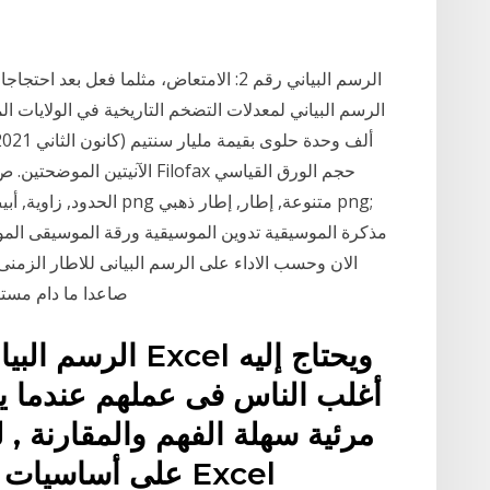
مذكرة الموسيقية تدوين الموسيقية ورقة الموسيقى الم
الان وحسب الاداء على الرسم البيانى للاطار الزمنى 
الاسترلينى مقابل الين اليابانى gbp/jpy صاعد
الرسم البيانى من
أغلب الناس فى عملهم عندما ير
مرئية سهلة الفهم والمقارنة ,
على أساسيات عمل رسم بيانى فى برنامج Excel