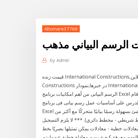
Altomare37766
 الرسم البياني مذهب
by
Admin
قیمت زنده International Constructions,قیمت آنلاین International Constructions,International
الرسم البيانى من أهم امكانيات برنامج Excel ويحتاج إليه أغلب الناس فى عملهم عندما يريدون تمثيل الأرقام
 الدرس على أساسيات عمل رسم بيانى فى برنامج
Excel صانع رسم بياني مجاني عبر الإنترنت مع معاينة مباشرة ، أنشئ بسهولة رسمًا بيانيًا متحركًا مع أكثر من
- مخطط شريطي - مخطط دائري). *** لا يلزم التسجيل
عادلات خطية - معادلات يمكن تمثيلها بصريًا بخط
المهم معرفة كيفية رسم معادلة خطية عندما يتم