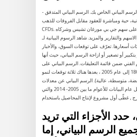
سم البياني الخاص بك. الرسم البياني المتدفق -
ية، حية ومباشرة للعقود مقابل الفروقات للذهب
CFDs. نظرة عامة على سهم جي بي مورغان تشيس وشركاه (jpm) بما في ذلك السعر والرسوم البيانية
قارير والمزيد. شاهد الرسوم البيانية لـ ‎bigcommerce hld. 1 -,0001‎
ها. تعرّف على توقعات السوق، والأخبار ‎bi1‎ المالية ومستجداتها في الأسواق. 16‏‏/3‏‏/1442
تكبير أو تصغير أو ازاحة الرسم البياني، حيث أنها
م الفني ضمن قائمة التعليقات. الرسم البياني على
اليمين يظهر اتجاه نمو إجمالي عدد السكان من عام 1800 إلى عام 2005 ، بعدها هناك ثلاثة توقعات لنمو
مالي حتى عام 2100 (منخفضة، متوسطة، عالية). الرسم البياني عن معدلات Fanack© يُبين
الرسم البياني أعداد السياح الذين يزورون السودان كل عام البيانات للأعوام ما بين 2005- 2014 والتي
 حدد الأجزاء التي تريد
يع الرسم البياني، إما