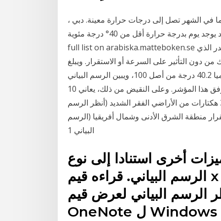
ما في الشهر تصل إلى درجات حرارة معينة. دبي ،
واحدة من أحر المدن على وجه الأرض, في تموز بالكاد يوجد يوم بدرجة حرارة أقل من 40° درجة مئوية. See
full list on arabiska.matteboken.se بإمكنك تقسيم الرسم البياني، وتطبيق عدة مؤشرات بالقدر الذي
من دون التأثير على السرعة أو الاستقرار. ويبلغ
متوسط الدرجة الإجمالية لمؤشر هذا النظام المنسق عالميا 40.2 درجة من أصل 100، ويبين الرسم البياني
التالي وضع الأمن الصحي للبلدان العربية، وترتيبها عالميا وفق هذا المؤشر. وعلى النقيض من ذلك، يعاني 10
في المائة فقط من المزارعين الذين يحوزون أكثر من 3 هكتارات من الأراضي الفقر الشديد (أنظر الرسم
قرار منطقة الشرق الأدنى وشمال أفريقيا (الرسم
البياني 1
يزات أخرى استنادا إلى نوع
الرسم البياني. قراءه قيم x ص:مرر مؤشر الماوس فوق
سم البياني لعرض قيم x و y في
OneNote ل Windows 10.في OneNote للويب ، انقر