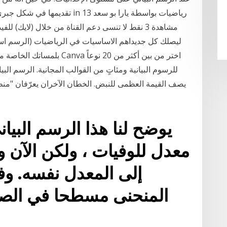
تقديمها في شكل جبري ، إلا أن الع
ليصلك كل جديداهم الاساسيات في الرياضيات (الرسم اس
بلمساتك الخاصة مع صانع الرس
للرسوم البيانية ومئاتٍ من القوالب المجانية. الرسم البي
يصف القيمة العظمى للنبض. الخطان الآخران يعرّفان "منط
يوضح لنا هذا الرسم البيا
معدل للوفيات ، ولكن الآن و
إلى المعدل نفسه. وف
المنحنى مسطحا في الصي