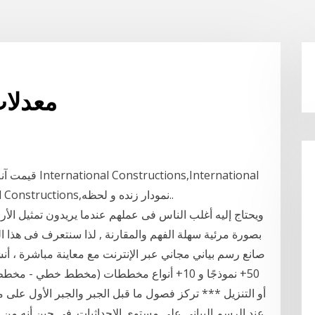
معدلات
Constructions در خبرها,نمودار International Constructions,نمودار زنده و لحظه..
بصورة مرئية سهلة الفهم والمقارنة , لذا سنتعرف فى هذا
50+ نموذجًا و 10+ أنواع مخططات (مخطط خطي 
أو التنزيل *** تركز فصول ما قبل الجبر والجبر الأول على م
عند الرسم البياني على مستوى الإحداثيات. في حين أنه من 