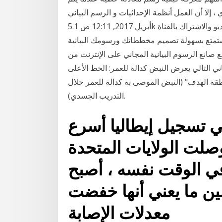
مل أنظمة الإحداثيات و الرسم البياني in رياضيات بواسطة يارا بو سعد 13
أبريل 2017, 12:11 ص 5.1k مشاهدة 3 نقط لا تنسى دعم القناة من خلال (لايك) للفيديو والاشتراك بالقناة
تمتع بسهولة تصميم مخططاتك ورسومك البيانية
وم البيانية المجاني على الإنترنت من Canva اختر من بين أكثر من 20 نوعاً
اني التالي يعرض النبض كدالة للعمر: الخط الأعلى
قة الهدف" (النبض الموصى به كدالة للعمر خلال
التدريب الجسدي).
ني تسجيل إيطاليا أسرع
صلت الولايات المتحدة
ي الوقت نفسه ، أصبح
ن ما يعني أنها خفضت
معدلات الإصابة