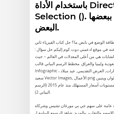
باستخدام الأداة Direct Selection أو Group
Selection (). ترتبط عناصر الرسم البياني ببعضها
البعض.
اقة الوضع في نابض ما؟ حل كتاب الفيزياء ثاني
ن عنه في موقع ادعمني دوت كوم إليكم حل سؤال :
 الشابات هي من أعلى المعدلات في العالم – حيث
العربية السعودية وليبيا والعراق. مخطط الرسم البياني قالب
Infographic ، عناصر الرسم البياني لدائرة واي ، 11 رسم تخطيطي للخيارات, العرض التقديمي, عيد ميلاد
سعيد Vector Images, الأعمال png قالب زهري بني ، نقش عزر ، نقش ذهبي, الرسم بالألوان ويتبين
استمرار انخفاض معدلات التضخم بشكل أوضح إذا ما قارنا مستويات أسعار المستهلك منذ عام 2015 (الرسم
البياني 2).
 على سهم جي بي مورغان تشيس وشركاه (jpm) بما في ذلك السعر والرسوم البيانية والتحليل
تقارير والمزيد. شاهد الرسوم البيانية لـ ‎bigcommerce hld. 1 -,0001‎ لتتبع