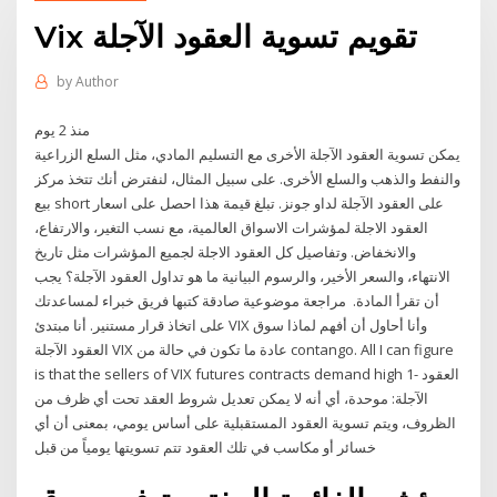
Vix تقويم تسوية العقود الآجلة
by
Author
منذ 2 يوم
يمكن تسوية العقود الآجلة الأخرى مع التسليم المادي، مثل السلع الزراعية
والنفط والذهب والسلع الأخرى. على سبيل المثال، لنفترض أنك تتخذ مركز
بيع short على العقود الآجلة لداو جونز. تبلغ قيمة هذا احصل على اسعار
العقود الاجلة لمؤشرات الاسواق العالمية، مع نسب التغير، والارتفاع،
والانخفاض. وتفاصيل كل العقود الاجلة لجميع المؤشرات مثل تاريخ
الانتهاء، والسعر الأخير، والرسوم البيانية ما هو تداول العقود الآجلة؟ يجب
أن تقرأ المادة. ️ مراجعة موضوعية صادقة كتبها فريق خبراء لمساعدتك
على اتخاذ قرار مستنير. أنا مبتدئ VIX وأنا أحاول أن أفهم لماذا سوق
العقود الآجلة VIX عادة ما تكون في حالة من contango. All I can figure
is that the sellers of VIX futures contracts demand high 1- العقود
الآجلة: موحدة، أي أنه لا يمكن تعديل شروط العقد تحت أي ظرف من
الظروف، ويتم تسوية العقود المستقبلية على أساس يومي، بمعنى أن أي
خسائر أو مكاسب في تلك العقود تتم تسويتها يومياً من قبل