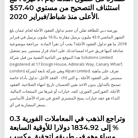
استئناف التصحيح من مستوي 57.40$
الأعلى منذ شباط/فبراير 2020.
بورصة دبي للطاقة تعلن أن حجم تداول العقود الآجلة لخام عمان بلغ
الشهر الماضي 43.9 مليون برميل مقارنة بـ16.9 مليون برميل في فبراير
2018. ما هو تداول العقود الآجلة؟ يجب أن تقرأ المادة. ️ مراجعة موضوعية
صادقة كتبها فريق خبراء لمساعدتك على اتخاذ قرار مستنير. يتم تشغيل
هذا الموقع من الناحية التقنية من قبل شركة Solutions Limited
(registered at 17 Ensign House, Admirals Way, Canary Wharf,
London) وهي شركة تابعة لشركة Alpari Limited. تعرف على ماهية
العقد الآجل. تداول بأداة خاصة - cfd مستمر على العقود الآجلة ، و التي
تسمح بالتداول بدون الاخذ بعين الحسبان تاريخ انتهاء الصلاحية. العقود
الآجلة، الفوركس الفوري، كفد، خيارات أو غيرها من المنتجات المالية.
النداء هو عقد خيارات يمنح المشتري الحق في شراء الأصل الأساسي
بسعر المضاربة في أي .
وتراجع الذهب في المعاملات الفورية 0.3
% إلى 1834.92 دولارا للأوقية السابعة
مساء وهو في طريقه لتحقيق مكسب