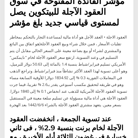
مؤشر الفائدة المفتوحة في سوق
العقود الآجلة للبيتكوين يصل
لمستوى قياسي جديد بلغ مؤشر
العقود الاجلة • العقد الآجل هو أداة مالية لمساعدة التجار بالتحكم بمخاطر
تقلبات الأسعار ، فمن خلال شراء وبيع العقود الآجلة(هو اتفاق بين البائع
والمشتري لشراء أو بيع بضاعة معينة على السعر الحالي مقابل أن يتم
التسليم في وعند التسوية، ارتفع سعر العقود الآجلة لخام "نايمكس"
الأمريكي تسليم فبراير/شباط بنسبة 1.4 بالمائة إلى 50.63 دولار للبرميل،
وهو أعلى تسوية لهذا العقد الأكثر نشاطاً منذ فبراير/شباط. وتراجع الذهب
في المعاملات الفورية 0.3 % إلى 1834.92 دولارا للأوقية السابعة مساء
وهو في طريقه لتحقيق مكسب أسبوعي يقدر بـ2.6 % تقريبا، فيما جرت
تسوية العقود الآجلة الأمريكية للذهب عند انخفاض 0.1 % إلى 1840 دولارا.
العقود الآجلة هي أداة مالية مسؤولة عن تسليم سلعة معينة في المستقبل
بسعر معين. يتعهد مشتري العقود الآجلة بالشراء 6‏‏/6‏‏/1442 بعد الهجرة
عند تسوية الجمعة ، انخفضت العقود
الآجلة لخام برنت بنسبة 2.9% ، فى ثاني
خسارة فى غضون الثلاثة أيام الأخيرة ، مع