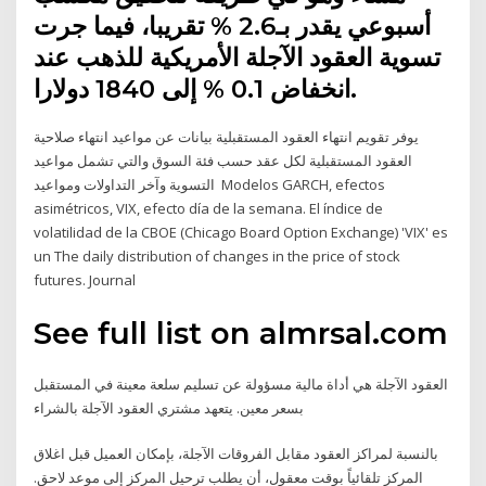
أسبوعي يقدر بـ2.6 % تقريبا، فيما جرت
تسوية العقود الآجلة الأمريكية للذهب عند
انخفاض 0.1 % إلى 1840 دولارا.
يوفر تقويم انتهاء العقود المستقبلية بيانات عن مواعيد انتهاء صلاحية
العقود المستقبلية لكل عقد حسب فئة السوق والتي تشمل مواعيد
التسوية وآخر التداولات ومواعيد Modelos GARCH, efectos
asimétricos, VIX, efecto día de la semana. El índice de
volatilidad de la CBOE (Chicago Board Option Exchange) 'VIX' es
un The daily distribution of changes in the price of stock
futures. Journal
See full list on almrsal.com
العقود الآجلة هي أداة مالية مسؤولة عن تسليم سلعة معينة في المستقبل
بسعر معين. يتعهد مشتري العقود الآجلة بالشراء
بالنسبة لمراكز العقود مقابل الفروقات الآجلة، بإمكان العميل قبل اغلاق
المركز تلقائياً بوقت معقول، أن يطلب ترحيل المركز إلى موعد لاحق.