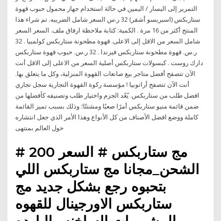
التمرير إلى اليسار / اليمين في حالة استخدام جهاز محمول حبوب قهوة
ستاربكس (اسبريسو أشقر) 32 ر.س السعر شامل الضريبه. تم شراء هذا
المنتج أكثر من 16 مرة . الكمية: كتابة ملاحظة ارفاق ملف. السعر السعر
شامل السعر من الاقل إلى الاعلى. قهوة مطحونة ستاربكس كولمبيا . 32
ر.س. قهوة مطحونة ستاربكس فيرندا . 32 ر.س. حبوب قهوة ستاربكس
دارك روست . كبسولات ستاربكس أصلية السعر من الاعلى إلى الاقل أنت
الآن تتصفح أفضل متاجر بيع صانعات القهوة المنزلية، وكل ما يتعلق بها.
أنت الآن تتصفح أراتوبيا ! مؤسسة ركوة القهوة التجارية سجل تجاري
افضل طلب من ستاربكس. يُعّد الجزم واختيار طلب وتصنيفه كأفضلها من
ضمن قائمة منيو ستاربكس أمرًا صعبًا ومشتتًا؛ وذلك بسبب تميز القائمة
كاملة ووضع افضل الأصناف من كل الأنواع وهذا الأمر الذي جعل انتشاره
حول العالم بمنتهى
مج ستاربكس # السعر 200 #
الشحن_مجانا مج ستاربكس اللي
بتحبوه رجع بشكل جديد مج
ستاربكس الاورجينال للقهوه
والمشروبات الساخنه والبارده