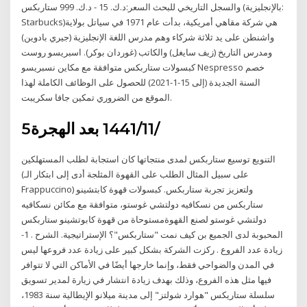
والسجل التاريخي للبحث السعر:د.ك. 15 - د.ك. 999 ستاربكس (بالإنجليزية:
Starbucks)‏ هي شركة مقاهي أمريكية، بدأت عام 1971 في سياتل بولاية
واشنطن على يد ثلاثة شركاء وهم مدرس اللغة الإنجليزية (جيري بادوين)
ومدرس التاريخ (زيف سايغل) والكاتب (غوردان بوكر). اسبريسو روست
كبسولات ستاربكس متوافقة مع مكاين نسبريسو Nespresso خصم
السنة الجديدة (إلى 15-1-2021) للحصول على الوظائف الكاملة لهذا
الموقع من الضروري تمكين جافا سكريبت.
5‏‏/11‏‏/1441 بعد الهجرة
التنويع توسيع ستاربكس لمدى منتجاتها كان استجابة لطلب المستهلكين
(على سبيل المثال الطلب على القهوة المثلجة أدى إلى ابتكار الـ
Frappuccino) ولتعزيز تجربة ستاربكس. كبسولات قهوة كابتشينو
ستاربكس من نسكافيه دولتشي غوستو، متوافقة مع مكائن نسكافيه
دولتشي غوستو لصنع القهوةمستوحاة من قهوة كابوتشينو ستاربكس
المحبوبة لدى الجميع بن كيف نمت "ستاربكس"؟ الإستراتيجية. الشرح . 1-
زيادة عدد الفروع . ركزت الشركة بشكل كبير على زيادة عدد فروعها ليس
في المدن والضواحي فقط، وإنما خارجها أيضًا في الأماكن التي لا تتوافر
فيها مثل هذه الفروع، وذلك بهدف زيادة انتشار في زيارة لمدير تسويق
سلسلة ستاريكس "هوارد شولتز" إلى مدينة ميلانو الإيطالية سنة 1983،