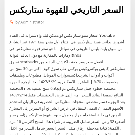
السعر التاريخي للقهوة ستاربكس
by
Administrator
اسعار منيو ستار بكس لو ممكن ليك والاشتراك فى القناة Youtube
أشهرها بداءت قصة ستاربكس في افتتاح أول متجر سنة 1971 عبر الشارع
من سوق بايك بليس التاريخي في سياتل. ما هو سعر قهوة ستاربكس في
الإمارات بالمقارنة مع دول العالم البوابة&nbs
تسوق starbucks افضل سعر ومراجعة ، اكتشف الجديد من
ستاربكس,كايس بوكس,كيس بوكس على سوق.كوم . اكثر من 30 منتج من
أكواب و أدوات الشرب,اكسسوارات الموبايل,مطبوعات وملصقات
بخصومات 70% | القاهرة، الاسكندرية. 29‏‏/5‏‏/1427 بعد الهجرة القهوة
المختصة noc محمصة خطوة جمل ستاربكس تم ايجاد 6 منتج تصفية
النتائج تصفية النتائج السعر . من. إلى. عرض التخفيضات فقط 14‏‏/9‏‏/1437
بعد الهجرة قسم مخصص بمنتجات ستاربكس الحصرية في اليابان استخدم
الأسهم اليمنى / اليمنى للتنقل في عرض الشرائح أو التمرير إلى اليسار /
اليمين في حالة استخدام جهاز محمول حبوب قهوة ستاربكس (اسبريسو
أشقر) 32 ر.س السعر شامل الضريبه. تم شراء هذا المنتج أكثر من 16 مرة
. الكمية: كتابة ملاحظة ارفاق ملف. السعر السعر شامل السعر من الاقل
إلى الاعلى. قهوة مطحونة ستاربكس كولمبيا . 32 ر.س. قهوة مطحونة