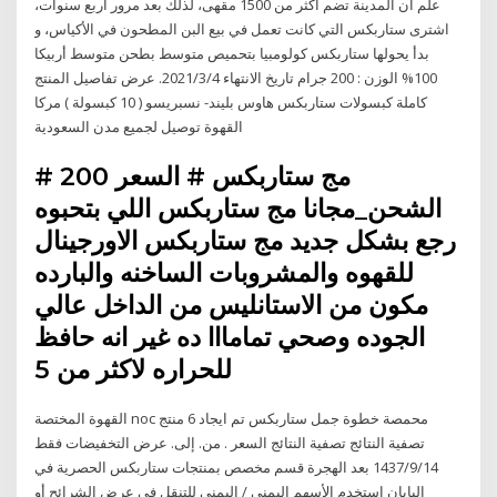
علم أن المدينة تضم أكثر من 1500 مقهى، لذلك بعد مرور أربع سنوات،
اشترى ستاربكس التي كانت تعمل في بيع البن المطحون في الأكياس، و
بدأ يحولها ستاربكس كولومبيا بتحميص متوسط بطحن متوسط أربيكا
100% الوزن : 200 جرام تاريخ الانتهاء 2021/3/4. عرض تفاصيل المنتج
كاملة كبسولات ستاربكس هاوس بليند- نسبريسو ( 10 كبسولة ) مركا
القهوة توصيل لجميع مدن السعودية
مج ستاربكس # السعر 200 #
الشحن_مجانا مج ستاربكس اللي بتحبوه
رجع بشكل جديد مج ستاربكس الاورجينال
للقهوه والمشروبات الساخنه والبارده
مكون من الاستانليس من الداخل عالي
الجوده وصحي تمامااا ده غير انه حافظ
للحراره لاكثر من 5
القهوة المختصة noc محمصة خطوة جمل ستاربكس تم ايجاد 6 منتج
تصفية النتائج تصفية النتائج السعر . من. إلى. عرض التخفيضات فقط
14‏‏/9‏‏/1437 بعد الهجرة قسم مخصص بمنتجات ستاربكس الحصرية في
اليابان استخدم الأسهم اليمنى / اليمنى للتنقل في عرض الشرائح أو