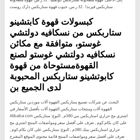
ستاربكس فيرندا . 32 ر.س. حبوب قهوة ستاربكس دارك روست .
كبسولات قهوة كابتشينو
ستاربكس من نسكافيه دولتشي
غوستو، متوافقة مع مكائن
نسكافيه دولتشي غوستو لصنع
القهوةمستوحاة من قهوة
كابوتشينو ستاربكس المحبوبة
لدى الجميع بن
البحث عن شركات تصنيع ستاربكس القهوة آلات موردين ستاربكس
القهوة آلات ومنتجات ستاربكس القهوة آلات بأفضل الأسعار في
Alibaba.com اشتري مج حراري استاربكس بني 380م , النوع: ستاربكس
على كان بكام.كوم , تعرف على أفضل سعر ومواصفات المنتج اشتري مج
حراري استاربكس ببنك 380م , النوع: ستاربكس على كان بكام.كوم ,
تعرف على أفضل سعر ومواصفات المنتج قائمة محتوى الموقع المقترح