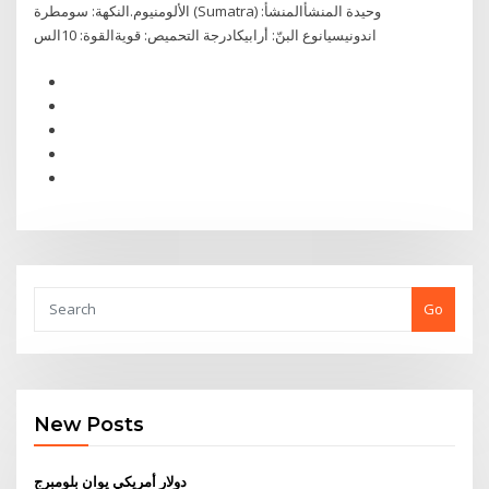
الألومنيوم.النكهة: سومطرة (Sumatra) وحيدة المنشأالمنشأ:
اندونيسيانوع البنّ: أرابيكادرجة التحميص: قويةالقوة: 10الس
Go
New Posts
دولار أمريكي يوان بلومبرج