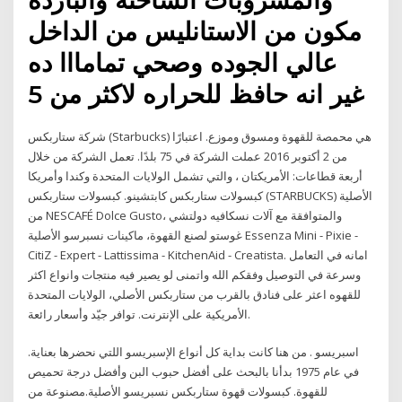
مكون من الاستانليس من الداخل
عالي الجوده وصحي تمامااا ده
غير انه حافظ للحراره لاكثر من 5
شركة ستاربكس (Starbucks) هي محمصة للقهوة ومسوق وموزع. اعتبارًا
من 2 أكتوبر 2016 عملت الشركة في 75 بلدًا. تعمل الشركة من خلال
أربعة قطاعات: الأمريكتان ، والتي تشمل الولايات المتحدة وكندا وأمريكا
كبسولات ستاربكس كابتشينو. كبسولات ستاربكس (STARBUCKS) الأصلية
من NESCAFÉ Dolce Gusto، والمتوافقة مع آلات نسكافيه دولتشي
غوستو لصنع القهوة، ماكينات نسبرسو الأصلية Essenza Mini - Pixie -
CitiZ - Expert - Lattissima - KitchenAid - Creatista. امانه في التعامل
وسرعة في التوصيل وفقكم الله واتمنى لو يصير فيه منتجات وانواع اكثر
للقهوه اعثر على فنادق بالقرب من ستاربكس الأصلي، الولايات المتحدة
الأمريكية على الإنترنت. توافر جيّد وأسعار رائعة.
اسبريسو . من هنا كانت بداية كل أنواع الإسبريسو اللتي نحضرها بعناية.
في عام 1975 بدأنا بالبحث على أفضل حبوب البن وأفضل درجة تحميص
للقهوة. كبسولات قهوة ستاربكس نسبريسو الأصلية.مصنوعة من