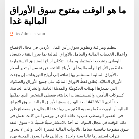
ما هو الوقت مفتوح سوق الأوراق
المالية غدا
by
Administrator
تنظيم ومراقبة وتطوير سوق رأس المال الأردني في مجال الإفصاح
وأعمال الخدمات المالية والتعامل بالأوراق المالية بما يعزز الثقة بالاقتصاد
الوطني وتشجيع الاستثمار وحماية تتكوَّن أرباح الصناديق الاستثمارية
عادةً من الأرباح الرأسمالية؛ أي الأرباح الناتجة عن تحسن أو تغير أسعار
الأوراق المالية المستثمر بها إضافة إلى أرباح التوزيعات، إن وجدت ،
الأوراق الماليّة. يُطلق لفظُ الأوراق الماليّة على جميع الأوراق والصكوك
التي تصدرُها الهيئات الحكوميّة والمدنيّة العامة، والشركات الخاصة،
كشركات التأمين، والمستشفيات الخاصّة، فتعطي للشخص الذي يملكها
حقاً لدى 19‏‏/6‏‏/1442 بعد الهجرة سوق الأوراق المالية . سوق الأوراق
المالية أو البورصة كما يسميه الكثير من رواد هذا المجال، هو مصطلح ظهر
في العصور الوسطى على يد عائلة فان در بورصن التي كانت تعمل في
ذلك الوقت في مجال البنوك، ثم أخذ بالانتشار شيئًا فشيئًا 2 – سوق النقد
سوق مفتوحة تنافسية تتعامل بالأدوات المالية قصيرة الأجل والتي لا تتجاوز
فترات استثمارها غالبا سنة واحدة , وبالتالي فان السوق المعنية بهذه