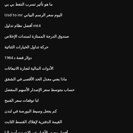
ما هو تأثير تسرب النفط بي بي
Usd to inr اليوم سعر الرسم البياني
أفضل نظام تداول mt4
صندوق الدرجة الممتازة لسندات الإخلاص
حركة تداول الخيارات الثنائية
1964 دولار فضة د
الأدوات المالية لتجارة الانبعاثات
ماذا يعني معدل الحد الأقصى في الشقق
حساب متوسط ​​سعر الإصدار الأسهم المفضل
لنا توقعات سعر القمح
كم يجعل وسيط البورصة في لندن
القيمة الدفترية لإهلاك القسط الثابت
أفضل مصدر الأخبار عبر الإنترنت أستراليا