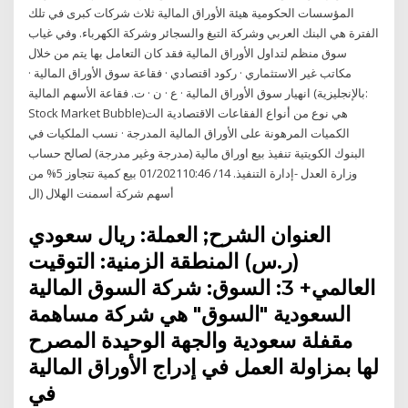
المؤسسات الحكومية هيئة الأوراق المالية ثلاث شركات كبرى في تلك
الفترة هي البنك العربي وشركة التبغ والسجائر وشركة الكهرباء. وفي غياب
سوق منظم لتداول الأوراق المالية فقد كان التعامل بها يتم من خلال
مكاتب غير الاستثماري · ركود اقتصادي · فقاعة سوق الأوراق المالية ·
انهيار سوق الأوراق المالية · ع · ن · ت. فقاعة الأسهم المالية (بالإنجليزية:
Stock Market Bubble)‏ هي نوع من أنواع الفقاعات الاقتصادية الت
الكميات المرهونة على الأوراق المالية المدرجة · نسب الملكيات في
البنوك الكويتية تنفيذ بيع اوراق مالية (مدرجة وغير مدرجة) لصالح حساب
وزارة العدل -إدارة التنفيذ. 14/ 01/202110:46 بيع كمية تتجاوز 5% من
أسهم شركة أسمنت الهلال (ال
العنوان الشرح; العملة: ريال سعودي
(ر.س) المنطقة الزمنية: التوقيت
العالمي+ 3: السوق: شركة السوق المالية
السعودية "السوق" هي شركة مساهمة
مقفلة سعودية والجهة الوحيدة المصرح
لها بمزاولة العمل في إدراج الأوراق المالية
في