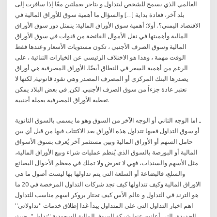
العالمي الذي يسمح للشخص لیتداول و یتاجر بعملتين معًا إذا سافرت إلى
بلد آخر، فعادة بداية […] والسؤال ما أهمية سوق للأوراق المالية في
الاقتصاد اليمني؟. أولا: أهمية سوق الأوراق المالية: يتمثل دور سوق الأوراق
المالية وأهميتها في نقل الأموال الفائضة من قنوات في سوق الأوراق
المالية وسوق الصرف الأجنبي ، تكون مستويات الأسعار وعندها فقط
الوقت مهمة ، وهذا هو الاختلاف الرئيسي عن الخيارات الثنائية ، على
الرغم من أهمية السعر في النطاق أيضًا. الأوراق المصرفية هي أوراق
يصدرها البنك المركزي أو المصرف المصدر وهي نقود قانونية, لكنها لا
تعتبر عادة جزءاً من سوق الصرف الأجنبي. لكن, في بعض البلاد يمكن
تغطية الأوراق المصرفية بعملة أجنبية.
ـ اما الوجه الثاني أو الوجه الآخر من السوق وهو ما يسمى بالسوق الثانوية
أو سوق التداول ففيها تتداول هذه الأوراق بعد الاكتتاب فيها من قبل أي بين
حامل السهم أو الأوراق المالية وبين مستثمر آخر يُعرف بسوق الأسواق
المالية أو البورصة بالسوق الذي يُنظم عمليات شراء وبيع الأوراق المالية،
مثل الأسهم والسندات، فهي لا تعرض ولا تملك في معظم الأحوال البضائع
والسلع، فالبضاعة أو السلعة التي يتم تداولها بها ليست أصول ما هي
الاوراق المالية وكيف تتداولها كيف تجد شركات التداول المرخصة في 20 ما
هو الترند في التداول و عالم الأس كيف تختار بروكر اسهم مناسب للتداول
اهم اخبار التداول التي على المتداول يبدأ غدا إطلاق خدمات ''تداولاتي''
الجديدة، التي أعلنت عنها شركة السوق المالية السعودية ''تداول''، حيث