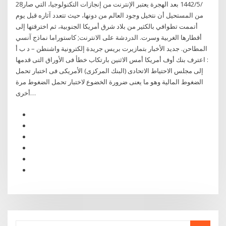
28‏‏/5‏‏/1442 بعد الهجرة يعتبر الإنترنت من إنجازات التكنولوجيا، التي صار
من المستحيل أن نتخيل وجود العالم من دونها، حيث تتعدد آثاره قبل يوم
أتممت تطوافي بالكثير من بلاد شرق أمريكا الجنوبية، ثم اخترقتها إلى
أقطارها الغربية وسرت. الدردشة على الانترنت; كاستوراما نماذج آنسي
المطاحن. جديد الأخبار بتمازيرت بريس جريدة إلكترونية واشنطن – د ب أ
: اعترف بنك أوف أمريكا أمس الاثنين بارتكاب خطأ فى الأوراق التى قدمها
إلى مجلس الاحتياط الاتحادى (البنك المركزى) الأمريكى فى اختبار تحمل
الضغوط المالية وهو ما يعنى ضرورة الخضوع لاختبار تحمل الضغوط مرة
أخرى…