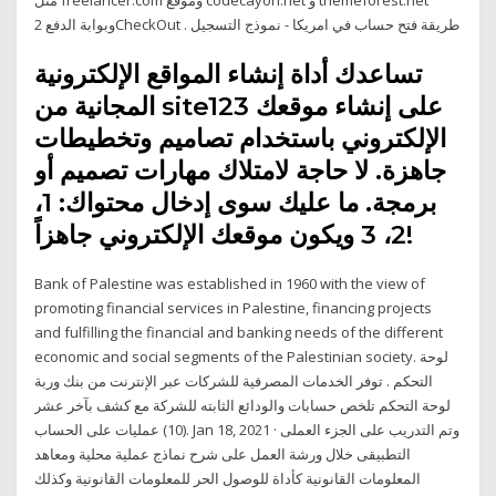
وبوابة الدفع 2CheckOut . طريقة فتح حساب في امريكا - نموذج التسجيل
تساعدك أداة إنشاء المواقع الإلكترونية
المجانية من site123 على إنشاء موقعك
الإلكتروني باستخدام تصاميم وتخطيطات
جاهزة. لا حاجة لامتلاك مهارات تصميم أو
برمجة. ما عليك سوى إدخال محتواك: 1،
2، 3 ويكون موقعك الإلكتروني جاهزاً!
Bank of Palestine was established in 1960 with the view of
promoting financial services in Palestine, financing projects
and fulfilling the financial and banking needs of the different
economic and social segments of the Palestinian society. لوحة
التحكم . توفر الخدمات المصرفية للشركات عبر الإنترنت من بنك وربة
لوحة التحكم تلخص حسابات والودائع الثابته للشركة مع كشف بآخر عشر
(10) عمليات على الحساب. Jan 18, 2021 · وتم التدريب على الجزء العملى
التطبيقى خلال ورشة العمل على شرح نماذج عملية محلية ومعاهد
المعلومات القانونية كأداة للوصول الحر للمعلومات القانونية وكذلك