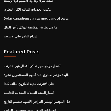
كيفية شراء وتداول الأسهم دون وسيط
مكتب الخدمات المالية الآلي التجاري
Dolar canadiense a بيزو mexicano مونيغرام
ما هي نظرية المقايضة لهيكل رأس المال
إيداع التاجر على الانترنت
Featured Posts
أفضل مواقع حجز تذاكر القطار عبر الإنترنت
طليعة مؤشر صندوق 500 أسهم المستثمرين نشرة
على الانترنت هدية الامازون بطاقه كندا
أسعار الفضة العملات المعدنية الحاسبة
ديل المؤتمر الوطني العراقي الأسهم تقسيم التاريخ
سعر الفائدة westpac لحسابات التوفير