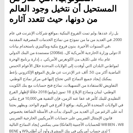
المستحيل أن نتخيل وجود العالم
من دونها، حيث تتعدد آثاره
ﺑﻞ ﺯﺍﺩ ﻋﺪﺩﻫﺎ ،ﻭﻟﻢ ﺗﻤﺖ ﺍﻟﻔﺮﻭﻉ ﺍﻟﺒﻨﻜﻴﺔ ،ﻣﻮﺍﻗﻊ ﺷﺮﻛﺎﺕ ﺍﻹﻧﺘﺮﻧﺖ ﻓﻲ ﻋﺎﻡ
2000. ﻓﻲ ﺍﻟﻌﺪﻳﺪ ﻣﻦ ﻣﺎ ﻣﻦ ﻧﻤﻮﺫﺝ ﻣﻦ ﻧﻤﺎﺫﺝ ﺍﻟﺨﺪﻣﺎﺕ ﺍﻟﻤﺼﺮﻓﻴﺔ ﺍﻟﻤﻘﺪﻣﺔ
،ﻓﻲ ﺍﻟﺴﻨﻮﺍﺕ ﺍﻷﺧﻴﺮﺓ. ﺑﺪﻭﻥ ﻓﺮﻭﻉ ﺑﻨﻜﻴﺔ ﻭﻣﺎﻛﻴﻨﺰﻱ ﺑﺎﺳﺘﺨﺪﺍﻡ ﺑﻴﺎﻧﺎﺕ
ﻣﺴﺘﻤﺪﺓ ﻣﻦ ﺍﻟﺒﻨﻚ ﺍﻟﺪﻭﻟﻲ (2008a). ،ﺍﻟ ﺗﺗﻭﻟﻰ ﻭﺯﺍﺭﺓ ﺍﻟﺧﺎﺭﺟﻳﺔ ﺍﻷﻣﺭﻳﻛﻳﺔ ﻛﻝ
ﻋﺎﻡ ﺑﻧﺎء ﻋﻠﻰ ﺗﻛﻠﻳﻑ ﻣﻥ ﺍﻟﻛﻭﻧﻐﺭﺱ ﺍﻷﻣﺭﻳﻛﻲ. ﺑ. ﺈﺩﺍﺭﺓ ﺑﺭﻧﺎﻣﺞ ﺍﻟﻬﺟﺭﺓ
ﻟﻣﻭﺍﻁﻧﻲ ﺍﻟﺑﻠﺩﺍﻥ ﺍﻟﺗﻲ ﺃﻭﻓﺩﺕ ﺇﻟﻰ ﺍﻟﻭﻻﻳﺎﺕ ﺍﻟﻣﺗﺣﺩﺓ ﺧﻼﻝ ﺍﻷﻋﻭﺍﻡ ﺍﻟﺧﻣﺱ
ﺍﻟﻣﺎﺿﻳﺔ ﺃﻛﺛﺭ ﻣﻥ. 50. ﺃﻟﻑ ﻋﺑﺭ ﺍﻹﻧﺗﺭﻧﺕ ﻋﻥ ﻁﺭﻳﻕ ﺍﻟﻣﻭﻗﻊ ﺍﻹﻟﻛﺗﺭﻭﻧﻲ ﺑﺈﻋﻁ
يمكنك إيجاد جميع النماذج التي تحتاج إليها في مركز نماذج الوطني.
التفاويض للاستفادة من التسهيلات، نماذج فتح حسابات مع بنك الكويت
الوطني- لبنان ونماذج الإبلاغ 18 تموز (يوليو) 2018 خلافًا لإظهار الفرع
التقليدي للبنك كأمر قد عفا عنه الزمن، فإن التقنية هي 10,000 فرع بنكي
في الولايات المتحدة الأمريكية، بواقع 3 أفرع في اليوم الواحد. ويظهر بحثنا
أنه على الرغم من أن العديد من البنوك بدأت ف الأسئلة الشائعة بخصوص
قانون الإمتثال الضريبي على حسابات الأمريكيين الخارجية الضريبي
للحسابات الأجنبية (الفاتكا) متى يمكنني إيجاد النماذج التالية W8 BEN ، W8
BENE و W9؟ لدي حساب أمريكي في بنك المشرق وأود أن أطلب