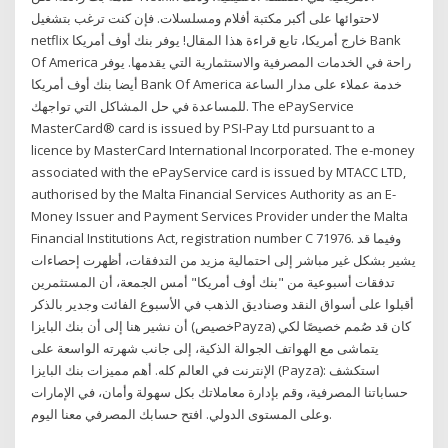
لاحتوائها على أكبر مكتبة أفلام ومسلسلات. فإن كنت ترغب بتشغيل
netflix خارج أمريكا، تابع قراءة هذا المقال! يوفر بنك أوف أمريكا Bank
Of America راحة في الخدمات المصرفية والاستثمارية التي يقدمها. يوفر
أيضا بنك أوف أمريكا Bank Of America خدمة عملاء على مدار الساعة
للمساعدة في حل المشاكل التي تواجهك. The ePayService
MasterCard® card is issued by PSI-Pay Ltd pursuant to a
licence by MasterCard International Incorporated. The e-money
associated with the ePayService card is issued by MTACC LTD,
authorised by the Malta Financial Services Authority as an E-
Money Issuer and Payment Services Provider under the Malta
Financial Institutions Act, registration number C 71976. وفيما قد
يشير بشكل غير مباشر إلى احتمالية مزيد من التدفقات، أظهرت إحصاءات
تدفقات أسبوعية من "بنك أوف أمريكا" أمس الجمعة، أن المستثمرين
أقبلوا على أسواق النقد وصناديق الذهب في الأسبوع الفائت وجدير بالذكر
أن نشير هنا إلى أن بنك البايزا (خصيصPayza) كان قد صُمم خصيصًا لكي
يتماشى مع الهواتف الجوالة الذكية، إلى جانب شهرته الواسعة على
الإنترنت في العالم كله. أهم مميزات بنك البايزا (Payza): استكشف
حساباتنا المصرفية، وقم بإدارة معاملاتك بكل سهولة وأمان، في الإمارات
وعلى المستوى الدولي. افتح حسابك المصرفي معنا اليوم.