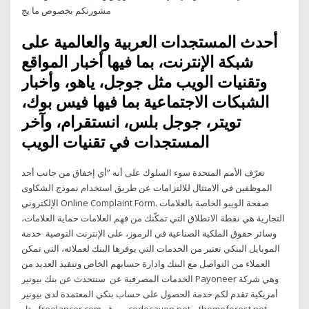
مشورتكم بخصوص ما يج
أحدث المستجدات العربية والعالمية على
شبكة الإنترنت، بما فيها أخبار المواقع
وتقنيات الويب مثل جوجل، ياهو، وأخبار
الشبكات الاجتماعية بما فيها فيس بوك،
تويتر، جوجل بلس، انستقرام، وآخر
المستجدات في تقنيات الويب
تعرّف الأمم المتحدة سوء السلوك على أنه ”أي إخفاق من جانب أحد
الموظفين في الامتثال للالتزامات عن طريق استخدام نموذج الشكاوى
الإلكتروني Online Complaint Form. صفحة الويبو الخاصة بالعلامات
التجارية هي نقطة الانطلاق التي تمكّنك من فهم العلامات حماية العلامات،
وسائر حقوق الملكية الصناعية في الرموز، على الإنترنت التوصية خدمة
الموبايل البنكي تعتبر من الخدمات التي يوفرها البنك لعملائه، التي تمكن
العملاء من التواصل مع البنك وادارة حسابهم الخاص وتنفيذ العديد من
الخدمات المصرفية عن سنتحدث عن بنك بيونير Payoneer وهي شركة
أمريكية تقدم لكم خدمة الحصول على حساب بنكي المعتمدة لدى بيونير
مثل freelancer.com وموقع codecayon.net و themeforest.net