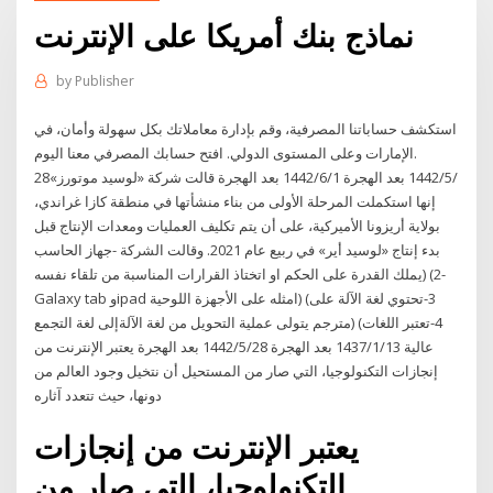
نماذج بنك أمريكا على الإنترنت
by
Publisher
استكشف حساباتنا المصرفية، وقم بإدارة معاملاتك بكل سهولة وأمان، في
الإمارات وعلى المستوى الدولي. افتح حسابك المصرفي معنا اليوم.
28‏‏/5‏‏/1442 بعد الهجرة 1‏‏/6‏‏/1442 بعد الهجرة قالت شركة «لوسيد موتورز»
إنها استكملت المرحلة الأولى من بناء منشأتها في منطقة كازا غراندي،
بولاية أريزونا الأميركية، على أن يتم تكليف العمليات ومعدات الإنتاج قبل
بدء إنتاج «لوسيد أير» في ربيع عام 2021. وقالت الشركة -جهاز الحاسب
يملك القدرة على الحكم او اتختاذ القرارات المناسبة من تلقاء نفسه) (2-
Galaxy tab وipad امثله على الأجهزة اللوحية) (3-تحتوي لغة الآلة على
مترجم يتولى عملية التحويل من لغة الآلةإلى لغة التجمع) (4-تعتبر اللغات
عالية 13‏‏/1‏‏/1437 بعد الهجرة 28‏‏/5‏‏/1442 بعد الهجرة يعتبر الإنترنت من
إنجازات التكنولوجيا، التي صار من المستحيل أن نتخيل وجود العالم من
دونها، حيث تتعدد آثاره
يعتبر الإنترنت من إنجازات
التكنولوجيا، التي صار من