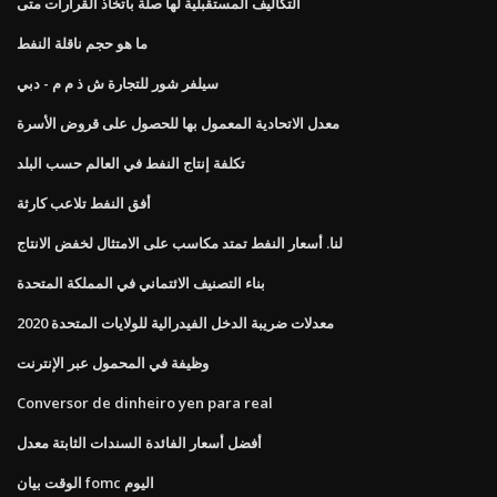
التكاليف المستقبلية لها صلة باتخاذ القرارات متى
ما هو حجم ناقلة النفط
سيلفر شور للتجارة ش ذ م م - دبي
معدل الاتحادية المعمول بها للحصول على قروض الأسرة
تكلفة إنتاج النفط في العالم حسب البلد
أفق النفط تلاعب كارثة
لنا. أسعار النفط تمتد مكاسب على الامتثال لخفض الانتاج
بناء التصنيف الائتماني في المملكة المتحدة
معدلات ضريبة الدخل الفيدرالية للولايات المتحدة 2020
وظيفة في المحمول عبر الإنترنت
Conversor de dinheiro yen para real
أفضل أسعار الفائدة السندات الثابتة معدل
الوقت بيان fomc اليوم