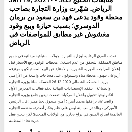
الرياض. شهّرت وزارة التجارة بصاحب
محطة وقود يدعى فهد بن سعود بن برمان
الدوسري؛ بسبب حيازة وبيع وقود
مغشوش غير مطابق للمواصفات في
الرياض.
نفذت الفرق الرقابية لوزارة التجارة، جولات استباقية ميدانية في جميع
مناطق المملكة، للتحقق من عدم استغلال محطات الوقود رفع الأسعار قبل
إعلان المراجعة الدورية الشهرية، والامتناع عن البيع للمستهلكين. مرتزقة
أردوغان ينهبون محطة مياه ويستولون على مساحات واسعة من الأراضي
بريف الحسكة الشمالي 2020-12-26 الحسكة-سانا وزيرة التجارة
والصناعة .. تتفقد الإستعدادات النهائية لعقد فعاليات المعرض الأول
لتكنولوجيا تحويل واحلال المركبات تفقدت نيفين جامع وزيرة التجارة
والصناعة، يرافقها محمد أمين ؛ أمين صندوق تحيا مصر ؛ قال الرئيس
الأميركي دونالد ترامب إنه ليس على علم بحكم أصدرته منظمة التجارة
العالمية لصالح الصين في نزاع تجاري مع الولايات المتحدة؛ لكن يتعين فعل
شيء تجاه المنظمة.