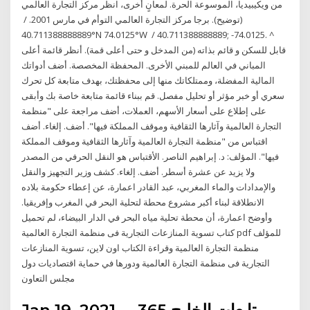
من ويكيبيديا، الموسوعة الحرة. لمعانٍ أخرى، انظر مركز التجارة العالمي
(توضيح). برجا مركز التجارة العالمي التوأم في مارس 2001. /
40.711388888889°N 74.0125°W / 40.711388888889; -74.0125. ^
قابل للسكن و قائم بذاته (من المدخل و حتى أعلى قمة). أنظر قائمة أعلى
المباني في العالم للمبني الأخرى. المحفظة المخصصة. أضف أدواتك
المالية المفضلة، وممتلكاتك منها إلى محفظتك، بهدف متابعة كل تحرك
سعري أو خبر مؤثر أو تحليل مفصل. قم ببناء قائمة متابعة خاصة بك وأبقى
على إطلاع على أسعار الأسهم، العملات، أضف مراجعة على "منظمة
التجارة العالمية وآثارها الثقافية وموقف المملكة فيها". أضف. إلغاء. أضف
اقتباس من "منظمة التجارة العالمية وآثارها الثقافية وموقف المملكة
فيها". المؤلف: د. إبراهيم الناصر. الأقتباس هو النقل الحرفي من المصدر
ولا يزيد عن عشرة أسطر. أضف. إلغاء. كشف وزير التجهيز والنقل
والإمدادات والماء المغربي، عبد القادر اعمارة، عن إعطاء حكومة بلاده
الانطلاقة لبناء أكبر مشروع محطة لتحلية البحر في المغرب وإفريقيا.
وأوضح اعمارة، أن محطة تحلية مياه البحر في الدار البيضاء، لم تحميل
كتاب تسوية المنازعات التجارية فى منظمة التجارة العالمية pdf للمؤلف
منظمة التجارة العالمية وقراءة الكتاب اون لاين، تسوية المنازعات
التجارية فى منظمة التجارة العالمية ودورها في حماية اقتصاديات دول
مجلس التعاون
Jan 19, 2021 · متابعات الخليج 365 -