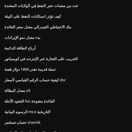
عدد من منصات حفر النفط في الولايات المتحدة
كيف تؤثر انسكابات النفط على البيئة
بنك الاحتياطي الفيدرالي معدل سعر الفائدة
بدء معدل نمو الإيرادات
أرباح الطاقة الدائمة
التدريب على التجارة عبر الإنترنت في كويمباتور
عملة قديمة تقدر 1893 دولار فضة
كيفية حساب الرقم القياسي لأسعار dsr
معدل البطالة u5
العقود الآجلة hsi الفائدة مفتوحة
الرسوم البيانية mcx التاريخية
حصان تستثمر vlasnik