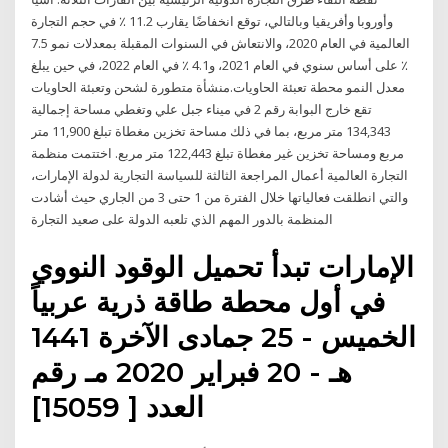
وأوروبا وأفريقيا وبالتالي، توقع انخفاضًا يقارب 11.2 ٪ في حجم التجارة
العالمية في العام 2020، والانتعاش في السنوات المقبلة بمعدلات نمو 7.5
٪ على أساس سنوي في العام 2021، و4.1 ٪ في العام 2022، في حين يبلغ
معدل النمو محطة تعبئة الحاويات.منشأة متطورة لشحن وتعبئة الحاويات
تقع خارج البوابة رقم 2 في ميناء جبل علي وتغطي مساحة إجمالية
134,343 متر مربع، بما في ذلك مساحة تخزين مغطاة تبلغ 11,900 متر
مربع ومساحة تخزين غير مغطاة تبلغ 122,443 متر مربع. اختتمت منظمة
التجارة العالمية أعمال المراجعة الثالثة للسياسة التجارية لدولة الإمارات،
والتي انطلقت فعالياتها خلال الفترة من 1 حتى 3 من الجاري حيث أشادت
المنظمة بالدور المهم الذي تلعبه الدولة على صعيد التجارة
الإمارات تبدأ تحميل الوقود النووي
في أول محطة طاقة ذرية عربياً
الخميس - 25 جمادى الآخرة 1441
هـ - 20 فبراير 2020 مـ رقم
العدد [ 15059]