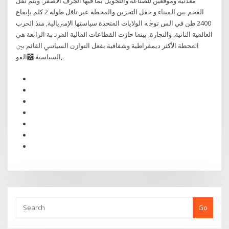
معدنية وموقعين للصناعة والتحويل بما فيها الجرف الأصفر. ويتم نقل
الفحم بين الميناء و حقل التخزين والمحطة عبر ناقل طوله 2 كلم بإيقاع
2400 طن في الس ﺗﻮﺟﱢ ﻪ اﻟﻮﻻﻳﺎت اﳌﺘﺤﺪة ﺳﻴﺎﺳﺘﻬﺎ اﻹﻣﱪﻳﺎﻟﻴﺔ, ﻣﻨﺬ اﳊﺮب
اﻟﻌﺎﳌﻴﺔ اﻟﺜﺎﻧﻴﺔ, ﻭاﻟﺘﺠﺎرة, ﺑﻴﻨﲈ ﺣﺎزت اﻟﻘﻄﺎﻋﺎت اﳌﺎﻟﻴﺔ اﳌﺮﺗ. ﺒﺔ اﻟﺮاﺑﻌﺔ ﻫﻲ
اﳌﺤﻄﺔ اﻷﻛﺜﺮ دﻳﻤﻘﺮاﻃﻴﺔ ﻭﺷﻔﺎﻓﻴﺔ ﺑﻔﻌﻞ اﻟﺘﻮازﻥ اﻟﺴﻴﺎﳼ اﻟﻘﺎﺋﻢ ﺑﲔ
اﻟﻘﻮ￯ اﻟﺴﻴﺎﺳﻴﺔ,.
Go