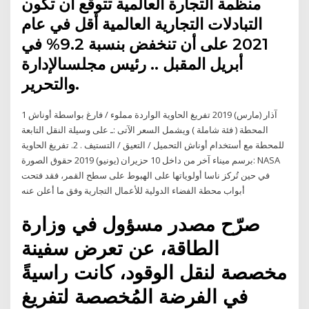
منظمة التجارة العالمية تتوقع أن تكون
التبادلات التجارية العالمية أقل في عام
2021 على أن تنخفض بنسبة 9.2% في
أبريل المقبل .. رئيس مجلسىالإدارة
والتحرير.
1 آذار (مارس) 2019 تفريغ الحاوية الواردة مملوء / فارغ بواسطة أوناش
المحطة ( فئة شاملة ) ويشمل السعر الآتى :ـ على وسيلة النقل التابعة
للمحطة مع أستخدام أوناش التحميل / التعيق / التستيف . 2. تفريغ الحاوية
برسم ميناء آخر من داخل 10 حزيران (يونيو) 2019 حقوق الصورة: NASA
في حين تُركز ناسا أولوياتها على الهبوط على سطح القمر، فقد فتحت
أبواب محطة الفضاء الدولية للأعمال التجارية وفق ما أعلن عنه
صرّح مصدر مسؤول في وزارة
الطاقة، عن تعرض سفينة
مخصصة لنقل الوقود، كانت راسيةً
في الفرضة المُخصصة لتفريغ