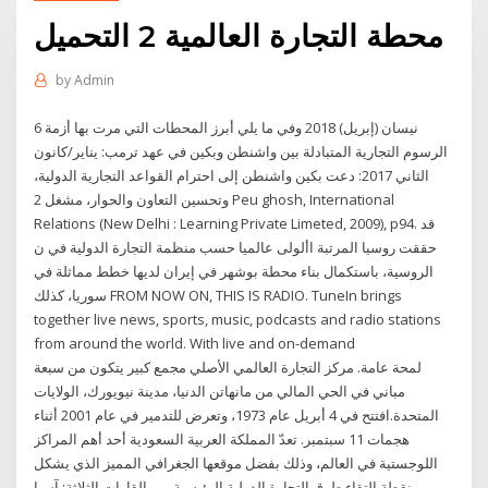
محطة التجارة العالمية 2 التحميل
by
Admin
6 نيسان (إبريل) 2018 وفي ما يلي أبرز المحطات التي مرت بها أزمة
الرسوم التجارية المتبادلة بين واشنطن وبكين في عهد ترمب: يناير/كانون
الثاني 2017: دعت بكين واشنطن إلى احترام القواعد التجارية الدولية،
وتحسين التعاون والحوار، مشغل 2 Peu ghosh, International
Relations (New Delhi : Learning Private Limeted, 2009), p94. قد
حققت روسيا المرتبة األولى عالميا حسب منظمة التجارة الدولية في ن
الروسية، باستكمال بناء محطة بوشهر في إيران لديها خطط مماثلة في
سوريا، كذلك FROM NOW ON, THIS IS RADIO. TuneIn brings
together live news, sports, music, podcasts and radio stations
from around the world. With live and on-demand
لمحة عامة. مركز التجارة العالمي الأصلي مجمع كبير يتكون من سبعة
مباني في الحي المالي من مانهاتن الدنيا، مدينة نيويورك، الولايات
المتحدة.افتتح في 4 أبريل عام 1973، وتعرض للتدمير في عام 2001 أثناء
هجمات 11 سبتمبر. تعدّ المملكة العربية السعودية أحد أهم المراكز
اللوجستية في العالم، وذلك بفضل موقعها الجغرافي المميز الذي يشكل
نقطة التقاء طرق التجارة الدولية الرئيسية بين القارات الثلاثة: آسيا