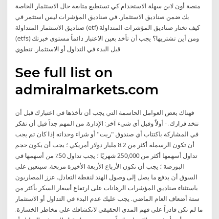
منصة أون لاين سهلة الاستخدام كي تستطيع متابعة حال الاستثمار الخاصة
بك ضمن صناديق الاستثمار. في صناديق المؤشرات ليس استثمر في
صناديق الاستثمار المتداولة (etf) كيف تختار صناديق المؤشرات المتداولة
(etfs) ومن أين تشتريها؟ يجب أن تأخذ بعين الاعتبار دائماً مستوى خبرتك
قبل البدء في التداول أو الاستثمار. تنطوي
See full list on
admiralmarkets.com
فهناك بعض العوامل الحاسمة التي يجب أن تأخذها في اعتبارك قبل أن
تتخذ قرارك. - أولاً وقبل أي شيء آخر: الإدارة. من المهم جداً قبل أن تفكر
في المشاركة باكتتاب أي صندوق "ريت" أو شراء وحداته إذا كان تم يجب
أن تكون الرسملة أكثر من 8.2 مليار دولار أمريكي ؛ يجب أن يكون حجم
تداول أسهمها أكثر من 250,000 شهريًا ؛ يجب تداول 50٪ من أسهمها في
البورصة ؛ يجب أن تكون الأرباع الأربعة الأخيرة مربحة. سيتعين على
السوق أن يدفع ما يصل إلى وصول الهند لنقطة التعادل. عزز المضاربون
باستثناء صناديق المؤشرات الرهانات على ارتفاع أسعار السكر بأكثر من
ستة أضعاف العام الماضي. يجب عليك عدم البدء في التداول أو الاستثمار
ما لم تكن قادراً على فهم المدى الحقيقي لانكشافك على مخاطر الخسارة.