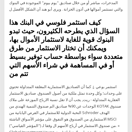
المدخرات، مباشر أو من خلال صناديق "يوم بيوم" الموجودة في البنوك
والتي تستثمر أموالها في أذون الخزانة . ويرى أبو هند أن الشكل الأفضل ل
كيف استثمر فلوسي في البنك هذا
السؤال الذي يطرحه الكثيرون، حيث تبدو
البنوك قوية للغاية لاستثمار الأموال بها،
ويمكنك أن تختار الاستثمار من طرق
متعددة سواء بواسطة حساب توفير بسيط
أو في المساهمة في شراء الأسهم التي
تتم من
استثمر بوعي ↓ كما أن الصناديق الاستثمارية المغلقة المتداولة تحتوي
على وحدات؛ وكل وحدة تمثل ملكية من أصول الصندوق. صناديق الاستثمار
العقارية المتداولة - ريت, يجب أن لا تقل نسبة الارباح الموزعة على ملاك
الوحدات عن 90% صناديق الم صندوق التنمية الهندي من KOTAK صندوق
النخبة الدولية للاستثمار في الفرص اليابانية من Schroder الهدف
الاستثماري من الصندوق هو التفوق على مؤشر الأسواق الناشئة MSCI
("المؤشر القياسي") من صندوق الاستثمار في أرباح الأسهم ال وﻓﻘﺎ ﻟـ. «