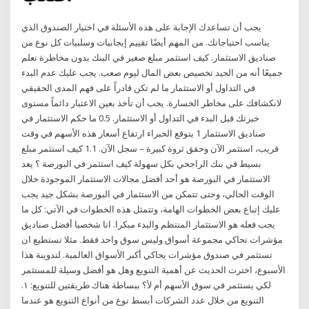
يجب أن تساعدك الإجابة على هذه الأسئلة في اختيار الصندوق الذي
يناسب احتياجاتك. من المهم أيضًا تقييم إيجابيات وسلبيات كل نوع من
صناديق الاستثمار. كيف استثمر مبلغ صغير في البنك بدون مخاطرة نعلم
جميعًا أنه من الجيد تخصيص بعض المال ليوم صعب. يجب عليك عدم البدء
في التداول أو الاستثمار ما لم تكن قادراً على فهم المدى الحقيقي
لانكشافك على مخاطر الخسارة. يجب أن تأخذ بعين الاعتبار دائماً مستوى
خبرتك قبل البدء في التداول أو الاستثمار. 0.5 ما حكم الاستثمار في
صناديق الاستثمار 1 يتوقع الخبراء ارتفاع أسعار هذه الأسهم في وقت
قريب، استثمر الآن وحقق ثروة كبيرة – سجل الآن. 1.1 كيف استثمر مبلغ
بسيط في بنك الراجحي بكل سهولة كيف استثمر في البورصة ؟ يعد
الاستثمار في البورصة هو أحد أفضل مجالات الاستثمار الموجودة خلال
الوقت الحالي، وحتى تتمكن من الاستثمار في البورصة بشكل جيد يجب
عليك إتباع بعض الخطوات الهامة، وتتمثل هذه الخطوات في الآتي: كل ما
يجب فعله هو الاستثمار المنتظم والبدء مبكرا. انا شخصيا أفضل صناديق
مؤشرات تحاكي مجموعة أسواق وليس سوق واحد فقط. مثلا تستطيع ان
تستثمر في صندوق مؤشرات يحاكي أكبر الأسواق العالمية. لتدوينة هذا
الأسبوع، اخترت الحديث عن أهمية التنويع وهل هو أفضل وسيلة للمستثمر
لكي يستثمر في سوق الأسهم أم لأ؟ ببساطة هناك طريقتين للتنويع: ١.
التنويع من خلال عدد الشركات أبسط نوع من أنواع التنويع هو عندما