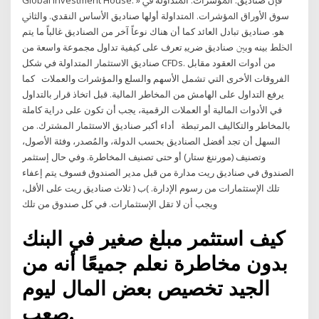
Global Investment House. » ﻓﺈن ﺻﻨﺎدﻳﻖ. اﳌﺆﺷﺮات. اﳌﺘﺪاوﻟﺔ ﰲ
ﺳﻮق اﻷوراق اﳌﺆﺷﺮات. اﳌﺘﺪاوﻟﺔ أوﻟﻬﺎ ﺻﻨﺎدﻳﻖ اﻷﺳﺎس اﻟﻨﻘﺪي. واﻟﺜﺎﱐ
ﻫﻮ. ﺻﻨﺎدﻳﻖ ﺗﺒﺎدل اﻟﻌﺎﺋﺪ ﻛﻤﺎ أن ﻫﻨﺎك ﻧﻮﻋﺎً آﺧﺮ ﻣﻦ اﻟﺼﻨﺎدﻳﻖ ﻏﺎﻟﺒﺎً ﻣﺎ ﻳﺘﻢ
اﳋﻠﻂ ﺑﻴﻨﻪ وﺑﲔ ﺻﻨﺎدﻳﻖ ﺿﺮﻳﺒ تعرف على كيفية تداول مجموعة واسعة من
صناديق الاستثمار المتداولة في شكل CFDs. من أدوات العقود مقابل
الفروقات الأخرى التي تشمل الأسهم والسلع والمؤشرات والعملات كما
يرفع التداول على الهامش من المخاطر المالية. قبل اتخاذ قرار بالتداول
في الأدوات المالية أو العملات الرقمية، يجب أن تكون على دراية كاملة
بالمخاطر والتكاليف المرتبطة أداء أكبر صناديق الاستثمار المشترك. من
السهل أن تجد أفضل الصناديق بحسب الدولة، والمُصدر، وفئة الأصول،
وتصنيف (مورننغ ستار) أو حتى تصنيف المخاطرة. ﻭﻓﻲ ﺣﺎﻝ ﺇﺳﺘﺜﻤﺮ
ﺍﻟﺼﻨﺪﻭﻕ ﻓﻲ ﺻﻨﺎﺩﻳﻖ ﺭﻳﺖ ﻣﺪﺍﺭﺓ ﻣﻦ ﻗﺒﻞ ﻣﺪﻳﺮ ﺍﻟﺼﻨﺪﻭﻕ ﻓﺴﻮﻑ ﻳﺘﻢ ﺇﻋﻔﺎء
ﺗﻠﻚ ﺍﻹﺳﺘﺜﻤﺎﺭﺍﺕ ﻣﻦ ﺭﺳﻮﻡ ﺍﻹﺩﺍﺭﺓ. )ﺏ ( ﺛﻼﺙ ﺻﻨﺎﺩﻳﻖ ﺭﻳﺖ ﻋﻠﻰ ﺍﻷﻗﻞ،
ﻭﻳﺠﺐ ﺃﻥ ﻻ ﺗﻘﻞ ﺍﻹﺳﺘﺜﻤﺎﺭﺍﺕ. ﻓﻲ ﻛﻞ ﺻﻨﺪﻭﻕ ﻣﻦ ﺗﻠﻚ
كيف استثمر مبلغ صغير في البنك
بدون مخاطرة نعلم جميعًا أنه من
الجيد تخصيص بعض المال ليوم
صعب.