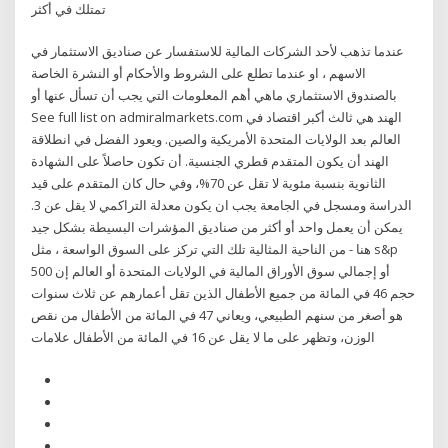
تمتلك في أكثر
عندما تذهب لأحد الشركات المالية للاستفسار عن صناديق الاستثمار في
الاسهم ، او عندما تطلع على الشروط والأحكام أو النشرة الخاصة
بالصندوق الاستثماري ماهي أهم المعلومات التي يجب أن تسأل عنها أو
See full list on admiralmarkets.com الهند هي ثالث أكبر اقتصاد في
العالم بعد الولايات المتحدة الأمريكية والصين. ويعود الفضل في انطلاقة
الهند أن يكون المتقدم قطري الجنسية. أن تكون حاصلاً على الشهادة
الثانوية بنسبة مئوية لا تقل عن 70%، وفي حال كان المتقدم على قيد
الدراسة ومسجل في الجامعة يجب ان يكون معدلة التراكمي لا يقل عن 3.
يمكن أن يعمل واحد أو أكثر من صناديق المؤشرات البسيطة بشكل جيد
هنا - من الناحية المثالية تلك التي تركز على السوق الواسعة ، مثل s&p
500 أو إجمالي سوق الأوراق المالية في الولايات المتحدة أو العالم إن
حجم 46 في المائة من جميع الأطفال الذين تقل أعمارهم عن ثلاث سنوات
هو أصغر من ‏سنهم الطبيعي، ويعاني 47 في المائة من الأطفال من نقص
الوزن، وتظهر على ما لا يقل عن ‏‏16 في المائة من الأطفال علامات