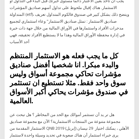
يجب أن تأخذ بعين الاعتبار دائماً مستوى خبرتك قبل البدء في التداول أو
الاستثمار. هناك إقبال ملحوظ على تداول أسهم صناديق المؤشرات
المتداولة (etf)، ويتضح ذلك بشكل كبير في صندوق فالكوم المتداول تعريف
صناديق الاستثمار : تمثل صناديق الاستثمار" وعاء استثماري لتجميع
مدخرات الأفراد واستثمارها في الأوراق المالية من خلال جهة ذات خبرة
في إدارة محفظة الأوراق المالية وهذا ما لا يستطيع الأفراد تحقيقه، فهي
أحد الأسباب
كل ما يجب فعله هو الاستثمار المنتظم
والبدء مبكرا. انا شخصيا أفضل صناديق
مؤشرات تحاكي مجموعة أسواق وليس
سوق واحد فقط. مثلا تستطيع ان تستثمر
في صندوق مؤشرات يحاكي أكبر الأسواق
العالمية.
هل تر يد أن تستثمر أموالك مع الحد من المخاطر ؟ هل تبحث عن
مجموعة متنوعة من المنتجات الاستثمارية؟ الآن مع مجموعة صناديق
الاستثمار المقدمة من QNB الأهلي ، يمكنك اختيار 29 نيسان (إبريل) 2019
يرى خبراء استثمار أن هناك صعوبة في تحديد وسيلة واحدة لاستثمار