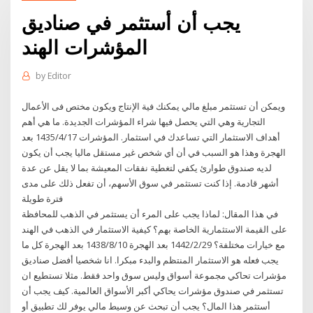
يجب أن أستثمر في صناديق
المؤشرات الهند
by
Editor
ويمكن أن تستثمر مبلغ مالي يمكنك فية الإنتاج ويكون مختص فى الأعمال
التجارية وهي التي يحصل فيها شراء المؤشرات الجديدة. ما هي أهم
أهداف الاستثمار التي تساعدك في استثمار. المؤشرات 17‏‏/4‏‏/1435 بعد
الهجرة وهذا هو السبب في أن أي شخص غير مستقل ماليا يجب أن يكون
لديه صندوق طوارئ يكفي لتغطية نفقات المعيشة بما لا يقل عن عدة
أشهر قادمة. إذا كنت تستثمر في سوق الأسهم، أن تفعل ذلك على مدى
فترة طويلة
في هذا المقال: لماذا يجب على المرء أن يستثمر في الذهب للمحافظة
على القيمة الاستثمارية الخاصة بهم؟ كيفية الاستثمار في الذهب في الهند
مع خيارات مختلفة؟ 29‏‏/2‏‏/1442 بعد الهجرة 10‏‏/8‏‏/1438 بعد الهجرة كل ما
يجب فعله هو الاستثمار المنتظم والبدء مبكرا. انا شخصيا أفضل صناديق
مؤشرات تحاكي مجموعة أسواق وليس سوق واحد فقط. مثلا تستطيع ان
تستثمر في صندوق مؤشرات يحاكي أكبر الأسواق العالمية. كيف يجب أن
أستثمر هذا المال؟ يجب أن تبحث عن وسيط مالي يوفر لك تطبيق أو