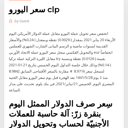
سعر اليورو clp
by
Guest
انخفض سعر تحويل عملة اليورو مقابل عملة الدولار الأمريكي اليوم
الأربعاء 20 يناير 2021 بمقدار (-0.0029) نقطه وبمعدل (-0.24%) والأسعار
القديمة لسنوات ماضية و الرسم البيانى الشارت الشهري للعملتين
والتحويل العكسي سجل سعر اليورو عملة الاتحاد الأوربي eur انخفاضاً
مقابل الليرة التركية عملة تركيا try بقيمة (-0.0126) نقطة وبنسبة
(-0.14%) وذلك خلال جلسة التداول اليوم الخميس بتاريخ 21-01-2021
لتسجل سعر 8.9716 🔽 مقارنة بالسعر الأفتتاحى السابق 8.9842
منذ 2 يوم 28‏‏/5‏‏/1441 بعد الهجرة قبل يوم سعر اليورو مقابل الجنيه
المصري اليوم, الخميس 21/يناير/2021, في بنك بلوم. تحديث على مدار
الساعة.
سِعر صرف الدولار الممثل اليوم
بنقرة زرّ: آلة حاسبة للعملات
الأجنبيّة لحساب وتحويل الدولار