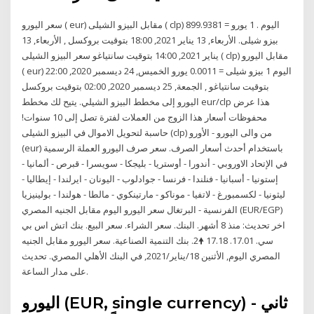
سعر اليورو ( eur) مقابل البيزو الشيلى ( clp) اليوم . 1 يورو = 899.9381
بيزو شيلى. الأربعاء, 13 يناير 2021, 18:00 بتوقيت بروكسل , الأربعاء, 13
يناير 2021, 14:00 بتوقيت سانتياغو سعر البيزو الشيلى ( clp) مقابل اليورو
( eur) اليوم 1 بيزو شيلى = 0.0011 يورو الخميس, 24 ديسمبر 2020, 22:00
بتوقيت سانتياغو , الجمعة, 25 ديسمبر 2020, 02:00 بتوقيت بروكسل
اليورو إلى مخطط البيزو الشيلي. يتيح لك مخطط eur/clp هذا عرض
محفوظات أسعار هذا الزوج من العملات لفترة تصل إلى 10 سنوات!
حاسبة لتحويل الاموال في البيزو الشيلى (clp) من والى اليورو - الأورو
(eur) باستخدام أحدث أسعار الصرف. سعر صرف اليورو العملة الرسمية
في الإتحاد الاوروبي - أندورا - أوستريا - بليجكا - سويسرا - قبرص - ألمانيا -
إستونيا - أسبانيا - فنلندا - فرنسا - جوادلوب - اليونان - ايرلندا - إيطاليا -
ليثونيا - لكسمبورغ - لاتفيا - موناكو - مارتينكوي - مالطا - هولندا - بولينيزيا
الفرنسية - البرتغال سعر اليورو اليوم مقابل الجنيه المصري (EUR/EGP)
اخر تحديث: منذ 8 أشهر. البنك. سعر الشراء. سعر البيع. بنك اتش اس بي
سي. 17.01. 17.18 🠝2. بنك التنمية الصناعية. سعر اليورو مقابل الجنيه
المصري اليوم, الأثنين 18/يناير/2021, في البنك الأهلي المصري. تحديث
على مدار الساعة.
اليورو (EUR, single currency) - ثاني