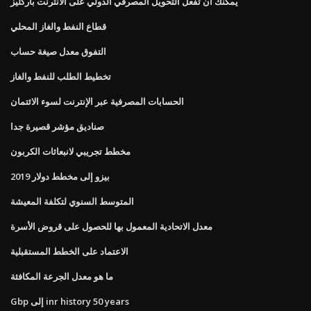
يمكنك أن تفعل التحويل المصرفي الدولي على الانترنت باركليز
قطاع النفط والغاز المحلي
التفوق معدل صيغة حساب
تخطيط الطلب للنفط والغاز
الحسابات المصرفية عبر الإنترنت لسوء الائتمان
صناديق مؤشر قصيرة جدا
مخطط تجريبي لانبعاثات الكربون
بيزو إلى مخطط دولار 2019
المتوسط ​​السنوي لتكلفة المعيشة
معدل الاتحادية المعمول بها للحصول على قروض الأسرة
الاعتماد على الخطط المستقبلية
ما هو معدل الجرعة المكافئة
Gbp إلى inr history 50 years