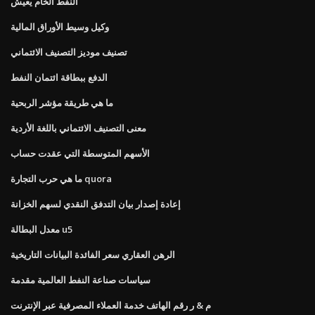
النفط الخام يعيش
وكيل وسيط الأوراق المالية
تصنيف موديز التصنيف الائتماني
الدفع ببطاقة ائتمان النفط
ما هي طريقة مؤشر الربحية
معنى التصنيف الائتماني باللغة الأردية
الأسهم المتوسطة التي عقدت حساب
ما هي حرب التجارة quora
إعادة إصدار بيان التدفق النقدي لسهم الخزانة
معدل البطالة u5
الرهن العقاري سعر الفائدة البيانات التاريخية
سياسات صناعة النفط العالمية مقدمة
م & ر رقم الهاتف خدمة العملاء المصرفية عبر الإنترنت