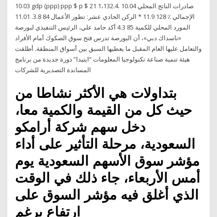
10.03 gdp (ppp) ppp $ p $ 21 1،132.4. 10.04 صادرات الناتج المحلي
الإجمالي ٪ 128 11.9 * الركن الحادي عشر: تطور الأعمال 84 3.8. 11.01
المورد المحلي للكمية 85 4.3 أكد حامد علي، الرئيس التنفيذي لبورصة
«ناسداك دبي»، أن البورصة تدرس فتح سوق الصكوك أمام الأفراد
والتعامل عليها العام المقبل ما يعطيها السبق بين أسواق المنطقة. أطلقت
هيئة تنمية صناعة تكنولوجيا المعلومات “ايتيدا” دورة جديدة من برنامج
المساندة التصديرية للشركات
بتداولات هي الأكثر نشاطا من
حيث كل من القيمة والكمية معا،
دخل سهم شركة أرامكو
السعودية، مرحلة التأثير على أداء
مؤشر سوق الأسهم السعودية يوم
أمس الأربعاء، جاء ذلك في الوقت
الذي أغلق فيه مؤشر السوق على
ارتفاع برغم