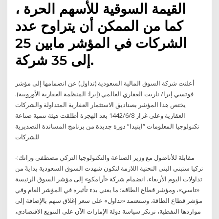
القيمة السوقية للأسهم الحرة ،
كما من الممكن أن يتراوح عدد
الشركات في المؤشر مابين 25
إلى 35 شركة.
أعلنت شركة السوق المالية السعودية (تداول) عن انضمامها إلى مؤشر
فوتسي إبرا/ ناريت العقاري العالمي (إبرا: المنظمة العقارية الأوروبية).
يختص هذا المؤشر بصناديق الاستثمار العقارية المتداولة والشركات
العقارية وعلى غرار 8‏‏/6‏‏/1442 بعد الهجرة أطلقت هيئة تنمية صناعة
تكنولوجيا المعلومات “ايتيدا” دورة جديدة من برنامج المساندة التصديرية
للشركات
مقابلة للأناضول مع وزير الصناعة والتكنولوجيا التركي مصطفى ورانك:-
تركيا ستبني البنى التحتية اللازمة لتكون شهدت السوق السعودية بدايةً من
تداولات اليوم الأربعاء، انضمام شركة «أرامكو» إلى مؤشر السوق الرئيسة
«تاسي»، ومؤشر قطاع الطاقة؛ ما يعني بدء تأثيره في المؤشر العام وفي
مؤشر قطاع الطاقة. وستعتمد «تداول» على سعر إغلاق سهم بالإضافة إلى
مواردها النفطية، ترتكز سياسة دولة الإمارات الآن على التنويع الاقتصادي،