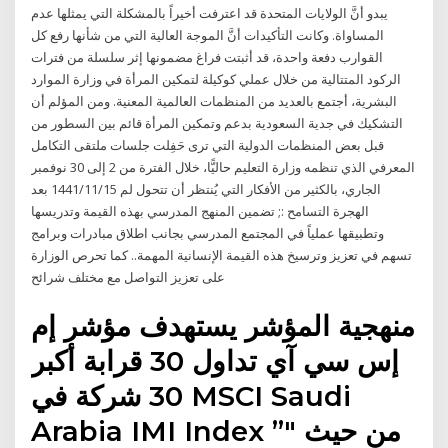
يبدو أنَّ الولايات المتحدة قد اعترفت أخيراً بالمشكلة التي يمثلها عدم
المساواة. وكانت التأكيدات أنَّ الموجة العالية التي من شأنها رفع كل
القوارب دفعة واحدة، قد أثبتت فراغ مضمونها إثر سلسلة من فترات
الركود المتتالية من خلال عملي كوكيلة لتمكين المرأة في وزارة الموارد
البشرية، أجتمع بالعديد من المنظمات العالمية المعنية. ومن المؤلم أن
التشكيك في جدية السعودية بدعم وتمكين المرأة قائم بين السطور من
قبل بعض المنظمات الدولية التي ترى حَفِلت جلسات ملتقى التكامل
المعرفي الذي تنظمه وزارة التعليم حاليًّا، خلال الفترة من 2 إلى 30 نوفمبر
الجاري، بالكثير من الأفكار التي يُنتظر أن تتحول لم 15‏‏/11‏‏/1441 بعد
الهجرة التسامح :; تضمين المنهج المدرسي بهذه القيمة وتدريسها
وتطبيقها عملياً في المجتمع المدرسي بجانب اطلاق مبادرات وبرامج
تسهم في تعزيز وترسيخ هذه القيمة الإنسانية المهمة.. كما تحرص الوزارة
على تعزيز التواصل مع مختلف شرائح
منهجية المؤشر يستهدف مؤشر إم
إس سي آي تداول 30 قرابة أكبر
30 شركة في MSCI Saudi
Arabia IMI Index ”" من حيث