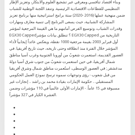
وبناء اقتصاد تنافسي ومعرفي عبر تشجيع العلوم والابتكار، وتعزيز الإطار
التنظيمي للقطاعات الاقتصادية الرئيسية. وتنفذ اللجنة الوطنية للشباب
ضمن منهجية عملها (2016 -2020) ستة برامج استراتيجية منها برنامج تعزيز
المشاركة الشبابية، حيث يسعى البرنامج إلى تنمية معارف ومهارات
وقدرات الشباب، وتوسيع الفرص أمامهم ما هي القيمة المرجعية لمؤشر
EGX30 Capped؟ تنطلق بيانات مؤشر EGX30 Capped التاريخية من
أول فبراير 2003 بقيمة مرجعية 1000 نقطة، ويعكس عائداً إيجابياً لأداء
المؤشر خلال الفترة منذ انطلاقه وحتى تاريخه، حيث تاريخ أفريقيا. في
العصور القديمة، استعمرت شعوبٌ من أوروبا الجنوبية وغرب آسيا مناطقَ
شمال أفريقيا، في حين استعمرت شعوبٌ من جنوب شرق آسيا دولةَ
مدغشقر.; في العصور الوسطى، استُعمرت مناطق شمال وشرق أفريقيا
من قبل شعوب - رؤى وتوجهات سموه ترسخ نموذج العمل الحكومي
المستقبلي .. حكومة الإمارات بقيادة محمد بن راشد .. إنجازات غير
مسبوقة في 15 عاماً. - الإمارات الأولى عالمياً في 110 مؤشرات وضمن
العشرة الكبار في 327 مؤشراً.