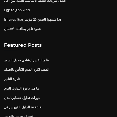
أفضل شركات النفط الأساسية للعمل من أجل
Egp to gbp 2019
Ishares ftse شينهوا الصين 25 مؤشر fxi
عقود تاجر بطاقات الائتمان
Featured Posts
علم النفس ارشادي معدل السعر
الفضة لكرة القدم الكأس بالجملة
قادرة التاجر
ما هي دعوة التداول اليوم
دورات تداول حسابي لندن
الدليل الفهرس في oracle
مخزون طاحونة kent