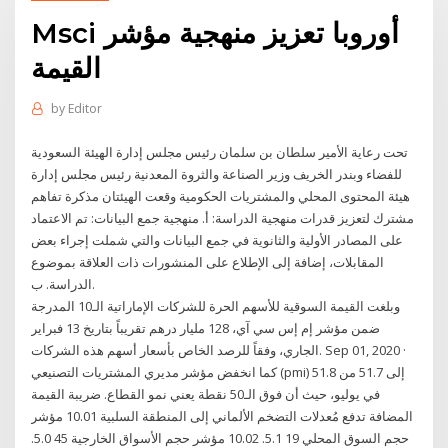
Msci أوروبا تعزيز منهجية مؤشر
القيمة
by
Editor
تحت رعاية الأمير سلطان بن سلمان رئيس مجلس إدارة الهيئة السعودية
للفضاء وبندر الخريف وزير الصناعة والثروة المعدنية رئيس مجلس إدارة
هيئة المحتوى المحلي والمشتريات الحكومية وقعت الهيئتان مذكرة تفاهم
مشترك لتعزيز قدرات منهجية الدراسة: أ. منهجية جمع البيانات: تم الاعتماد
على المصادر الأولية والثانوية في جمع البيانات والتي شملت إجراء بعض
المقابلات، إضافة إلى الإطلاع على المنشورات ذات العلاقة بموضوع
الدراسة. ب.
وبلغت القيمة السوقية للأسهم الحرة للشركات الإماراتية الـ10 المدرجة
ضمن مؤشر إم إس سي آي، 128 مليار درهم تقريباً بتاريخ 13 فبراير
الجاري، وفقاً للرصد الخاص بأسعار أسهم هذه الشركات. Sep 01, 2020 ·
كما انخفض مؤشر مديري المشتريات التصنيعي (pmi) إلى 51.7 من 51.8
في يوليو، حيث أن فوق الـ50 نقطة يعني نمو القطاع. ضريبة القيمة
المضافة تدفع مُعدلات التضخم الألماني إلى المنطقة السلبية 10.01 مؤشر
حجم السوق المحلي 19 5.1. 10.02 مؤشر حجم الأسواق الخارجية 45 5.0.