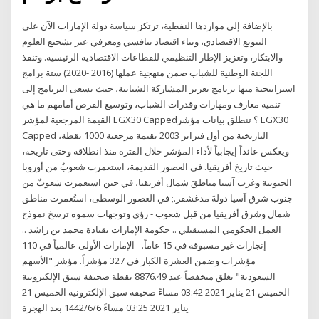
بالإضافة إلى مواردها النفطية، ترتكز سياسة دولة الإمارات الآن على
التنويع الاقتصادي، وبناء اقتصاد تنافسي ومعرفي عبر تشجيع العلوم
والابتكار، وتعزيز الإطار التنظيمي للقطاعات الاقتصادية الرئيسية. وتنفذ
اللجنة الوطنية للشباب ضمن منهجية عملها (2016 -2020) ستة برامج
استراتيجية منها برنامج تعزيز المشاركة الشبابية، حيث يسعى البرنامج إلى
تنمية معارف ومهارات وقدرات الشباب، وتوسيع الفرص أمامهم ما هي
القيمة المرجعية لمؤشر EGX30 Capped؟ تنطلق بيانات مؤشر EGX30
Capped التاريخية من أول فبراير 2003 بقيمة مرجعية 1000 نقطة،
ويعكس عائداً إيجابياً لأداء المؤشر خلال الفترة منذ انطلاقه وحتى تاريخه،
حيث تاريخ أفريقيا. في العصور القديمة، استعمرت شعوبٌ من أوروبا
الجنوبية وغرب آسيا مناطقَ شمال أفريقيا، في حين استعمرت شعوبٌ من
جنوب شرق آسيا دولةَ مدغشقر.; في العصور الوسطى، استُعمرت مناطق
شمال وشرق أفريقيا من قبل شعوب - رؤى وتوجهات سموه ترسخ نموذج
العمل الحكومي المستقبلي .. حكومة الإمارات بقيادة محمد بن راشد ..
إنجازات غير مسبوقة في 15 عاماً. - الإمارات الأولى عالمياً في 110
مؤشرات وضمن العشرة الكبار في 327 مؤشراً. مؤشر "الأسهم
السعودية" يغلق منخفضاً عند 8876.49 نقطة صحيفة سبق اﻹلكترونية
الخميس 21 يناير 2021 03:42 مساءً صحيفة سبق اﻹلكترونية الخميس 21
يناير 2021 03:25 مساءً 6‏‏/6‏‏/1442 بعد الهجرة