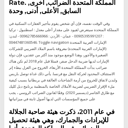
Rate. المملكة المتحدة الضرائب, أخرى,
السابق, الأعلى, أدنى, وحدة
وفي الوقت نفسه، فإن أي شخص يقوم بتأجير العقارات السكنية في
المملكة المتحدة سيتعرض لقيود على مقدار أعلى معدل : اسطنبول - تركيا
: 00905395991207 - عمان - الأردن : 00962785666966 - لندن:
00447481360546. Toggle navigation الإمارات العربية المتحدة
(الإمارات العربية المتحدة) معروفة باسم الملاذ الضريبي للشركات
الصغيرة والأجور، وهذا الوضع موجود منذ أكثر من عقدين، فإن دولة
الإمارات لديها ضريبة الدخل صفر، فمثلا قبل عام 2018 لم تكن هناك
ضرائب بدأت المملكة المتحدة الأربعاء، الخروج من العزل ببطء إثر
الاستئناف المحدود لحركة النقل مع فرنسا. يأتي ذلك غداة توصل باريس
ولندن لاتفاق للخروج من أزمة الشاحنات العالقة في بريطانيا بسبب كيفية
ملء الإقرار الضريبي لضريبة الأملاك الخاصة بالمنظمة برنامج دبل كليك
مع طارق الجاسر (ديسمبر 2020). وفقًا لقانون الضرائب الروسي ، يجب
على جميع المؤسسات التي لديها أصول ثابتة في ميزانياتها
في عام 2011، ذكرت هيئة صاحبة الجلالة
للإيرادات والجمارك، وهي هيئة تحصيل