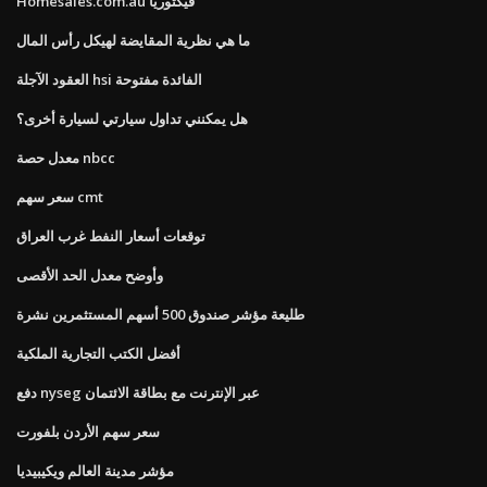
Homesales.com.au فيكتوريا
ما هي نظرية المقايضة لهيكل رأس المال
العقود الآجلة hsi الفائدة مفتوحة
هل يمكنني تداول سيارتي لسيارة أخرى؟
معدل حصة nbcc
سعر سهم cmt
توقعات أسعار النفط غرب العراق
وأوضح معدل الحد الأقصى
طليعة مؤشر صندوق 500 أسهم المستثمرين نشرة
أفضل الكتب التجارية الملكية
دفع nyseg عبر الإنترنت مع بطاقة الائتمان
سعر سهم الأردن بلفورت
مؤشر مدينة العالم ويكيبيديا