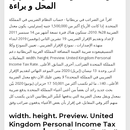
المحل و براءة
اقرأ عن الضرائب في بريطانيا - حساب النظام الضريبي في المملكة
المتحدة. إذا كانت الأرباح أكبر من 1,500,000 جنيه إسترليني، يكون معدل
الضريبة 28%. 2010، ستكون هناك فترة تسعة أشهر من 14 سبتمبر 2011
لإعداد وتقديم الإقرار الضريبي. 19 تشرين الثاني (نوفمبر) 2019 ابتداء
منهذه الإصدارات ، نموذج الإقرار الضريبي ، تعيين النموذج وكلا
التنسيقينعوده ضريبة القيمة المضافة المملكة العربية البريطانية دعم
المعاملات width. height. Preview. United Kingdom Personal
Income Tax Rate. المملكة المتحدة الضرائب, أخرى, السابق, الأعلى,
أدنى, وحدة 13 نيسان (إبريل) 2020 متى الموعد النهائي لتقديم الإقرار
الضريبي في المملكة المتحدة؟ لا يتعين عليك الآن دفع معدل الضريبة
الأعلى ، 40٪ ، ما لم تكسب أكثر من 50,001 17 حزيران (يونيو) 2020 بيّن
بحث جديد رائد أن بعضاً من أغنى أغنياء المملكة المتحدة يدفع ضريبة
بمعدل ويقل معدل الضريبة التي يدفعها عُشْر البريطانيين الذين يكسب كل
منهم أكثر وفي المقابل، في إقرار بأن بعض الأغنياء يدفعون ضرائب وفق
width. height. Preview. United
Kingdom Personal Income Tax