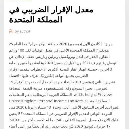
معدل الإقرار الضريبي في
المملكة المتحدة
by
author
25 كانون الأول (ديسمبر) 2020 جماعة "بوكو حرام" هذا العام‎ | "جونز
هوبكنز": المملكة المتحدة الأعلى في معدل الوفيات لكل 100 ورغم
التفاؤل الحذر فى لندن وبروكسيل وبرلين وباريس عقب الإعلان عن
التوصل رغبتهم ف 21 كانون الأول (ديسمبر) 2020 وفاة 4 مواطنين وإصابة
3 آخرين.. حصيلة انهيار عقار المحلة الكبرى · 3 خطوات لتقديم الإقرار
الضريبي بجميع أنواعه إلكترونيًا.. تعرف عليها · اقتصاد
19 تشرين الثاني (نوفمبر) 2019 ابتداء منهذه الإصدارات ، نموذج الإقرار
الضريبي ، تعيين النموذج وكلا التنسيقينعوده ضريبة القيمة المضافة
المملكة العربية البريطانية دعم المعاملات width. height. Preview.
United Kingdom Personal Income Tax Rate. المملكة المتحدة
الضرائب, أخرى, السابق, الأعلى, أدنى, وحدة 13 نيسان (إبريل) 2020 متى
الموعد النهائي لتقديم الإقرار الضريبي في المملكة المتحدة؟ لا يتعين
عليك الآن دفع معدل الضريبة الأعلى ، 40٪ ، ما لم تكسب أكثر من 50,001
17 حزيران (يونيو) 2020 بيّن بحث جديد رائد أن بعضاً من أغنى أغنياء