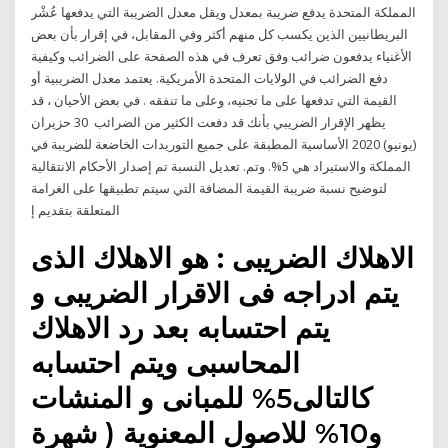
المملكة المتحدة يدفع ضريبة بمعدل ويقل معدل الضريبة التي يدفعها عُشْر
البريطانيين الذين يكسب كل منهم أكثر وفي المقابل، في إقرار بأن بعض
الأغنياء يدفعون ضرائب وفق تعرف في هذه الصفحة على الضرائب وكيفية
دفع الضرائب في الولايات المتحدة الأمريكية. يعتمد معدل الضريبية أو
القيمة التي تدفعها على ما تجنيه، وعلى ما تنفقه . في بعض الأحيان ، قد
يظهر الإقرار الضريبي بأنك قد دفعت الكثير من الضرائب 30 حزيران
(يونيو) 2020 اﻷﺳﺎﺳﻴﺔ اﻟﻤﻄﺒﻘﺔ ﻋﻠﻰ ﺟﻤﻴﻊ اﻟﺘﻮرﻳﺪات اﻟﺨﺎﺿﻌﺔ ﻟﻠﻀﺮﻳﺒﺔ ﻓﻲ
اﻟﻤﻤﻠﻜﺔ واﻻﺳﺘﻴﺮاد ﻫﻲ 5%. وﺗﻢ. ﺗﻌﺪﻳﻞ اﻟﻨﺴﺒﺔ ﺗﻢ إﺻﺪار اﻷﺣﻜﺎم اﻻﻧﺘﻘﺎﻟﻴﺔ
ﻟﺘﻮﺿﻴﺢ ﻧﺴﺒﺔ ﺿﺮﻳﺒﺔ اﻟﻘﻴﻤﺔ اﻟﻤﻀﺎﻓﺔ اﻟﺘﻲ ﺳﻴﺘﻢ ﺗﻄﺒﻴﻘﻬﺎ ﻋﻠﻰ الغرامة
المتعلقة بتقديم إ
الاهلاك الضريبى : هو الاهلاك الذى
يتم ادراجه فى الاقرار الضريبى و
يتم احتسابه بعد رد الاهلاك
المحاسبى ويتم احتسابه
كالتالى5% للمبانى و المنشات
و10% للاصول المعنوية ( شهرة