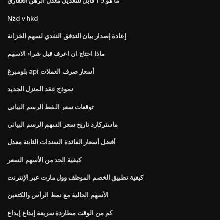
ما هو 5 1 قابل للتعديل معدل الرهن العقاري
Nzd v hkd
إعادة إصدار بيان التدفق النقدي لسهم الخزانة
ماذا احتاج ان اعرف قبل شراء الاسهم
بلومبرغ api أسعار صرف العملات
نموذج عقد المنزل الجديد
توقعات سعر النفط الرسم البياني
ماستركارد تاريخ سعر السهم الرسم البياني
أفضل أسعار الفائدة السندات الثابتة معدل
كيفية الحد من الأسهم السعر
كيفية تطبيق الخصم الموظف وول مارت عبر الإنترنت
الأسهم الحالية مع نمط الرأس والكتفين
كم من الوقت مطاردة سريعة إيداع إيداع