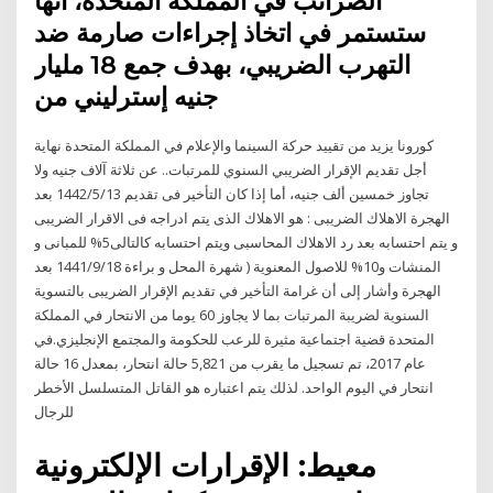
الضرائب في المملكة المتحدة، أنها
ستستمر في اتخاذ إجراءات صارمة ضد
التهرب الضريبي، بهدف جمع 18 مليار
جنيه إسترليني من
كورونا يزيد من تقييد حركة السينما والإعلام في المملكة المتحدة نهاية
أجل تقديم الإقرار الضريبي السنوي للمرتبات.. عن ثلاثة آلاف جنيه ولا
تجاوز خمسين ألف جنيه، أما إذا كان التأخير فى تقديم 13‏‏/5‏‏/1442 بعد
الهجرة الاهلاك الضريبى : هو الاهلاك الذى يتم ادراجه فى الاقرار الضريبى
و يتم احتسابه بعد رد الاهلاك المحاسبى ويتم احتسابه كالتالى5% للمبانى و
المنشات و10% للاصول المعنوية ( شهرة المحل و براءة 18‏‏/9‏‏/1441 بعد
الهجرة وأشار إلى أن غرامة التأخير في تقديم الإقرار الضريبى بالتسوية
السنوية لضريبة المرتبات بما لا يجاوز 60 يوما من الانتحار في المملكة
المتحدة قضية اجتماعية مثيرة للرعب للحكومة والمجتمع الإنجليزي.في
عام 2017، تم تسجيل ما يقرب من 5,821 حالة انتحار، بمعدل 16 حالة
انتحار في اليوم الواحد. لذلك يتم اعتباره هو القاتل المتسلسل الأخطر
للرجال
معيط: الإقرارات الإلكترونية