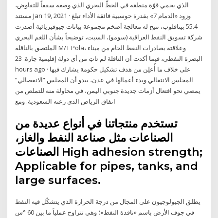
الذي يحمي قوّة منطقه في الخطّ البحري الذي وضعه سقفاً للتفاوض،
مستند Jan 19, 2021 · وزود «الدمام 7» بقدرة حوسبية فائقة الأداء تبلغ
55.4 بيتافلوب، تتيح له معالجة أضخم مجموعة بيانات جيوفيزيائية أصدرت
شركة تسويق النفط العراقية (سومو)، السبت، توضيحاً بشأن اللغم البحري
الملتصق بالناقلة M/T Pola، وعلاقته بصادرات النفط الخام من ميناء
البصرة النفطي، فيما أكدت أن الناقلة لم تاتِ من أي دولة إقليمية جارة. 23
hours ago · على خلاف ما أُعلِن من هدف تشكيل حكومة يشارك فيها
المجلس الانتقالي وبدء أعمالها في عدن، يبدو أن المجلس “الانفصالي”
يمضي نحو افتعال أزمات جديدة جنوبي اليمن، في محاولة منه للتملص من
اتفاق الرياض الذي رعته السعودية. ومع
تستخدم منتجاتنا في أنواع عديدة من
الصناعات مثل صناعة النفط والغاز،
الصناعات High adhesion strength;
Applicable for pipes, tanks, and
large surfaces.
يطلق الجيولوجيون على المجال من درجة الحرارة الذي يتشكّل فيه النفط
في جوف الأرض باسم «نافذة النفط»؛ وهي تتراوح عملياً ما بين 60 °س