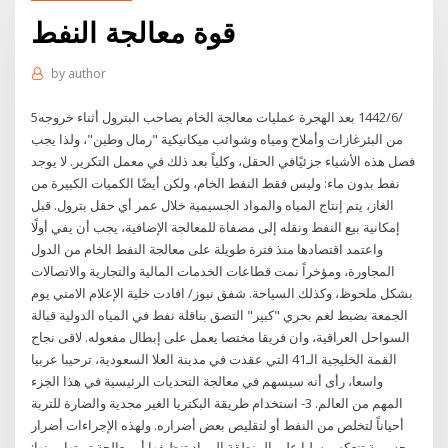
قوة معالجة النفط
by
author
5‏‏/6‏‏/1442 بعد الهجرة عمليات معالجة الخام يصاحب البترول أثناء خروجه
من البئرغازات وأملاح ومياه وشوائب ميكانيكية "رمال وطين"، ولذا يجب
فصل هذه الأشياء جزئيًافي الحقل، وكلياً بعد ذلك في معمل التكرير. لا يوجد
نفط بدون ماء: وليس فقط النفط الخام، ولكن أيضًا الكميات الكبيرة من
الغاز، يتم إنتاج المياه والمواد الجسيمية خلال عمر أي حقل بترول. قبل
إمكانية بيع النفط ونقله إلى مصفاة للمعالجة الإضافية، يجب أن يفي أولًا
واعتمد اقتصادها منذ فترة طويلة على معالجة النفط الخام من الدول
المجاورة، ومؤخراً نمت قطاعات الخدمات المالية والتجارية والاتصالات
بشكل ملحوظ، وكذلك السياحة. شفق نيوز/ افادت خلية الإعلام الامني يوم
الجمعة بضبط لغم بحري "كبير" التصق بناقلة نفط في المياه الدولية قبالة
السواحل العراقية، وان فريقا مختصا يعمل على إبطال مفعوله. لاقى نجاح
القمة الخليجية الـ41 التي عقدت في مدينة العلا السعودية، ترحيبا عربيا
واسعا، رأى أنه سيسهم في معالجة التحديات الرئيسية في هذا الجزء
المهم من العالم. 3- استخدام طريقة البكتريا الغير مجدية والضارة للتربة
أحياناً لتخلص من النفط أو لتقليص بعض أضراره. ولهذه الإجراءات أضرار
جسيمة تنعكس سلبا على المنطقة المراد تنظيفها أو معالجة تربتها ومنها: