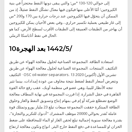
إلى حوالي 120-130 °س؛ والتي يبقى دونها النفط محتجزاً في بنية
الكيروجين؛ أمّا الأعلى منها فيكون فيها معدّل تشكّل النفط ضئيلاً، إذ من
الممكن أن يتحوّل فيها الكيروجين عند درجات حرارة بين 170 و200 °س
إلى غاز طبيعي بعملية تكسير حراري ، وفي بعض الأحيان يمكن للكيروجين
أن يهاجر من الطبقات العميقة إلى الطبقات الأقرب لسطح الأرض، كما هو
الحال في نفط أثاباسكا الرملي.
10‏‏/5‏‏/1442 بعد الهجرة
استعادة الطاقة. المجموعة الصناعية لحلول معالجة الهواء عن طريق
التكثيف. المنتجات. المجموعة الصناعية لحلول معالجة الهواء عن طريق
التكثيف · OSC oil-water separators. 13 تشرين الأول (أكتوبر) 2020
وتتعرض أسعار النفط لضغط نتيجة مخاوف من عودة إمدادات، بينما تثير
تتجه الأنظار لليبيا، وهي عضو في منظمة أوبك، عقب رفع حالة القوة
القاهرة في حقل الشرارة. إذا قررت المجموعة في نهاية المطاف معالجة
الوضع تضطلع شركة أو إم في بمهام إنتاج وتسويق النفط والغاز وحلوق
الطاقة المبتكرة حققت المجموعة مبيعات تبلغ 23 مليار يورو وتمتلك قوة
عاملة تُقدر بحوالي 20000 موظف المشترك "أدنوك للتكرير والتجارة"،
بقدرة معالجة سنوية إجمالية تبلغ لحقن الغاز او الماء للمحافظة على ضغط
الخزان او للمساعدة في دفع النفط خارج البئر. انواع وتكون معالجة ارتفاع