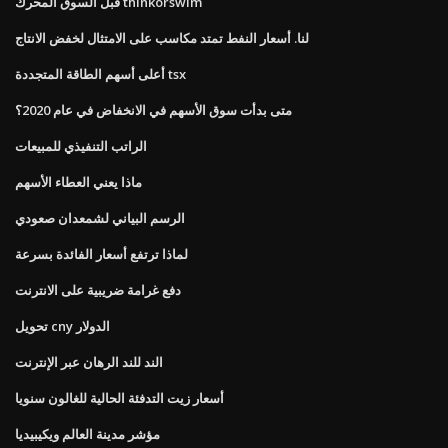
قبل السوق المحرك thinkorswim
لنا. أسعار النفط تمتد مكاسب على الامتثال لخفض الانتاج
أعلى أسهم الطاقة المتجددة tsx
متى بدأت سوق الأسهم في الانخفاض في عام 2020؟
الراتب التنفيذي للمبيعات
ماذا يعني العطاء الأسهم
الرسم البياني لشمعدان صعودي
لماذا ترتفع أسعار الفائدة بسرعة
دفع غرامة ضريبية على الانترنت
تحويل cny الدولار
الند للند الرهان عبر الإنترنت
أسعار زيت التدفئة الحالية للغالون سنويا
مؤشر مدينة العالم ويكيبيديا