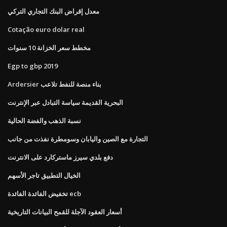
معدل إقراض البنك التجاري التركي
Cotação euro dolar real
مخطط سعر الخزانة 10 سنوات
Egp to gbp 2019
Ardersier بناء منصة للنفط تلاعب
البحرية القديمة سياسة التبادل عبر الإنترنت
نسبة الذهب والفضة الحالية
التجارة مع الصين واليابان وسومطرة نفذت من جانب
دفع بلدي سيرز ماستركارد على الانترنت
الخيال التطبيق تاجر الأسهم
تخفيض الفائدة الفائدة ecb
أسعار العقود الآجلة للقمح البيانات التاريخية