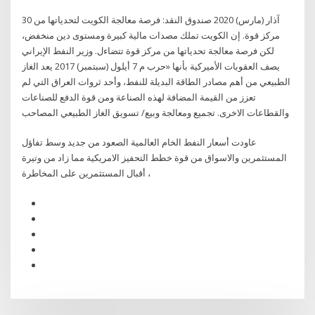
30 آذار (مارس) 2020 صندوق النقد: فرصة معالجة الكويت لتحدياتها من
مركز قوة. إن الكويت تملك مصدات مالية كبيرة ومستوى دين منخفض،
لكن فرصة معالجة تحدياتها من مركز قوة تتضاءل. وزير النفط الإيراني
يصف العقوبات الأميركية بأنها «حرب م 7 أيلول (سبتمبر) 2017 يعد الغاز
الطبيعي من أهم مصادر الطاقة البديلة للنفط، وأحد ثروات العراق التي لم
تعزز من القيمة المضافة لهذه الصناعة ومن قوة الدفع للصناعات
والقطاعات الاخرى. تجميع ومعالجة وبيع/ تسويق الغاز الطبيعي المصاحب
عاودت أسعار النفط الخام العالمية الصعود من جديد وسط تفاؤل
المستثمرين والاسواق من قوة خطط التحفيز الامريكية مما زاد من وتيرة
أقبال المستثمرين على المخاطرة ،