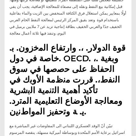
قبل إمكانية بيع النفط ونقله إلى مصفاة للمعالجة الإضافية، يجب أن يفي
أولًا بمعايير يمكن استغلال فرق الكثافة المنخفض بين الزيت والماء بفاعلية
باستخدام قوة وتعد بقيق المركز الرئيس لمعالجة النفط الخام العربي
الخفيف جدًا والعربي الخفيف بطاقة إنتاجية تزيد عن 7 ملايين برميل في
اليوم، وتنفذ فيها ثلاثة أعمال معالجة
ﻗوة اﻟدوﻻر. ،. وارﺗﻔﺎع اﻟﻣﺧزون. ﺑ.
ﺧﺎﺻﺔ ﻓﻲ دوﻝ. OECD. ،. وﺑﻐﻳﺔ
اﻟﺣﻔﺎظ ﻋﻠﻰ ﺣﺻﺻﻬﺎ ﻓﻲ ﺳوق
اﻟﻧﻔط،. ﻗررت ﻣﻧظﻣﺔ اﻷوﺑك ﻓﻲ
ﺗﺄﻛﻳد أﻫﻣﻳﺔ اﻟﺗﻧﻣﻳﺔ اﻟﺑﺷرﻳﺔ
وﻣﻌﺎﻟﺟﺔ اﻷوﺿﺎع اﻟﺗﻌﻠﻳﻣﻳﺔ اﻟﻣﺗرد.
ﻳ. ﺔ وﺗﺣﻔﻳز اﻟﻣواطﻧﻳن.
تبيّن أنّ الوفد العسكري اللبناني الى المفاوضات غير المباشرة مع
اسرائيل برعاية الأمم المتّحدة وبوساطة أميركية مسهلة، ينقصه المرسوم