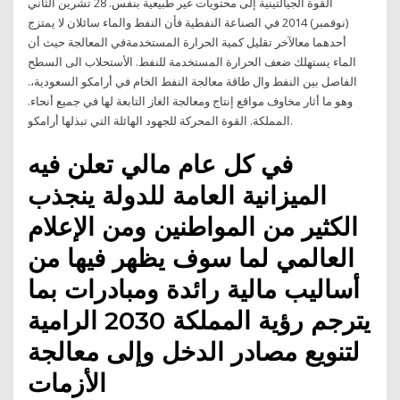
القوة الجيالتينية إلى محتويات غير طبيعية بنفس. 28 تشرين الثاني
(نوفمبر) 2014 في الصناعة النفطية فأن النفط والماء سائلان لا يمتزج
أحدهما معالآخر تقليل كمية الحرارة المستخدمةفي المعالجة حيث أن
الماء يستهلك ضعف الحرارة المستخدمة للنفط. الأستحلاب الى السطح
الفاصل بين النفط وال طاقة معالجة النفط الخام في أرامكو السعودية،.
وهو ما أثار مخاوف مواقع إنتاج ومعالجة الغاز التابعة لها في جميع أنحاء.
المملكة. القوة المحركة للجهود الهائلة التي تبذلها أرامكو.
في كل عام مالي تعلن فيه
الميزانية العامة للدولة ينجذب
الكثير من المواطنين ومن الإعلام
العالمي لما سوف يظهر فيها من
أساليب مالية رائدة ومبادرات بما
يترجم رؤية المملكة 2030 الرامية
لتنويع مصادر الدخل وإلى معالجة
الأزمات