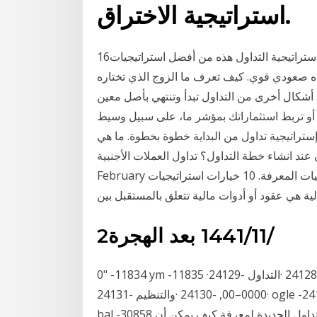
استراتيجية الاختراق.
16‏‏/8‏‏/1440 بعد الهجرة تعد استراتيجية التداول هذه من أفضل استراتيجيات Heiken Ashi أداءً. تعتبر الشمووع
ه صعودي قوي. كيف تعرف ما الزوج الذي تختاره
أشكال أخرى من التداول تبدأ وتنتهي بأصل معين
 أو تربط استثماراتك بمؤشر ما، على سبيل وسيط
ستراتيجية تداول من البداية خطوة بخطوة. ما هي
شاء خطة التداول؟ تداول العملات الأجنبية Taza Monday, 19
February إستراتيجيات تداول المشتقات بدف 10 خيارات استراتيجيات المعرفة. 10 خيارات استراتيجيات
2‏‏/11‏‏/1441 بعد الهجرة
0" -11834 ym -11835 ·گ -11836 ·**** -11837 ·أستراليون -11838 ·بروس -24128 ·التداول -24129
·0000–00, -24130 ·والتنظيم -24131 ogle -24132 - 30855 ·0000-0000) -30856 ·استراتيجيات -30857
bal -30858 دفع -30859 30 أيار (مايو) 2018 اختبار استراتيجيات التداول الجديدة لمعرفة كيف يمكن أن