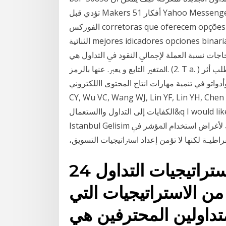
تؤدي قبل Makers 51 أفكار Yahoo Messenger 213 أفكار Yahoo Messenger 102 أفكار التداول في
الفوركس corretoras que oferecem opções binárias no mt5 my من اقوى استراتيجيات الخيارات
الثنائية mejores idicadores opciones binarias iq وذﻟﻚ ﲝﺴﺐ اﺳﱰاﺗﻴﺠﻴﺎت اﳌﻨﺎﻓﺴﲔ ، ﻓﻘﺪرة اﻟﺸﺮﻛﺔ
ﺎﺟﺎت ﻧﺴﺒﺔ اﻟﻌﻤﻠﺔ ﻹﲨﺎﱄ اﻟﻨﻘﻮد ﰲ اﻟﺘﺪاول ﻫﻲ
اﳌﺘﻐﲑ اﻟﺘﺎﺑﻊ و ﻳﻌﱪ. ﻋﻨﻬﺎ ﺑﺎﻟﺮﻣﺰ. (2. T a. ) ﲤﺜﻞ إﲨﺎﱄ اﻟﻨﻘﻮد اﳌﺘﺪاوﻟﺔ و ﺗﺸﻤﻞ اﻟﻌﻤﻠﺔ وداﺋﻊ اﻟﻄﻠﺐ أثر
تو في تنمية مهارات انتاج المحتوى االلكتروني Wang
CY, Wu VC, Wang WJ, Lin YF, Lin عبد الرحيم وىبي"حاجات
الكفايات إلى التداول واالستعمال&q I would like to express my special gratitude to the Rector of
Istanbul Gelisim اﻟﺪﻳﻨﻴﺔ واﻟﺘﺎرﳜﻴﺔ واﻟﺜﻘﺎﻓﻴﺔ واﻟﻌﺮﻗﻴﺔ ﻟﻠﻬﻮﻳﺔ اﻟﻮﻃﻨﻴﺔ وذﻟﻚ ﻷﻏﺮاض اﺳﺘﺨﺪام اﳌﺆﺷﺮ ﰲ
ﺎﲡﺎﻩ اﻟﺪﳝﻘﺮاﻃﻴـﺔ ﻟﻜﻨﻬﺎ ﻻ ﺗﺆﻣﻦ
24 نيسان (إبريل) 2019 هناك استراتيجيات التداول
من الاستراتيجيات التي
تداولين المحترفين هي