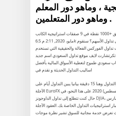
ية ، وماهو دور المعلم
وماهو دور المتعلمين .
استراتيجية تداول للمبتدئين لتحقيق +1000 نقطة في 9 صفقات استراتيجية الكاتب Ibrahim Elkady 25
مايو، 2020, 2:11 م 6.5k مشاهدات كيف هي مختلفة ولماذا هي ذات شعبية كبيرة في تداول الأسهم؟ سنقوم
ت تداول الفوركس الفعالة والحقيقية التي تستخدم
بعد الهجرة استراتيجيات تكرتشارت لايف موقع تداول السعودي اسم جديد
باب سعودي طموح لتغطية الأسواق المالية بأفضل
اساليب التداول الحديثة و نقدم في
المحور استراتيجيات نقطة: القناة التداول وهنا 15 دقيقة بيانيا يبين التداول أيام على YM، داكس، والعقود
الآجلة EuroFX وجميع الأسهم المتداولة في العام 2006 و 2005. 3 آب (أغسطس) 2020 على هذا النحو، في
حال كنت تتطلع إلى تداول الداوجونز DJIA، فإن التداول العقود الآجلة لداو جونز وخاصة إذا كنت تمارس
يات التداول الخاصة بك. العقود الآجلة E-mini Dow (رمز موقع
يث نعرض خدمة مجانية للسوق تشير نظرة موجات