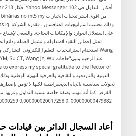
ﻋﻠﻰ اﺳﺘﻐﻼل اﳌﻮارد واﻹﻣﻜﺎﻧﻴﺎت اﳌﺘﺎﺣﺔ. واﻟﺴﻌﻲ ﻹﺷﺒﺎع ﺣ
استخدام استراتيجيات التعلم اإللكتروني التشاركي وأدوا
 YH, Chen YM, Su CT, Wang JY, Wu
القرض كما أنه مهتما بصفة خاصة بنسبة التداول وغريها. م
40000259 0,000000020017258 0, 000000000479882.
أعاد السجال الدائر بين قيادات ح