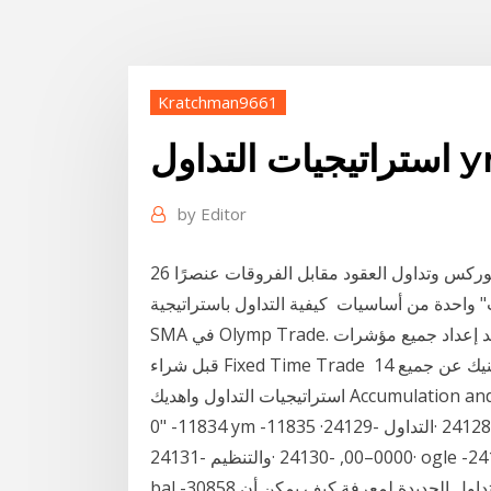
Kratchman9661
ت التداول ym
by
Editor
26 تشرين الثاني (نوفمبر) 2019 تعد فكرة "اللوت" في سوق الفوركس وتداول العقود مقابل الفروقات عنصرًا
ت" واحدة من أساسيات كيفية التداول باستراتيجية
SMA في Olymp Trade. بعد إعداد جميع مؤشرات SMA المطلوبة ، يجب أن تأخذ وقتًا لتحليل الرسم البياني
قبل شراء Fixed Time Trade 14 نيسان (إبريل) 2019 اكتشفت استراتيجية تداول تغنيك عن جميع
Accumulation and distrib.
0" -11834 ym -11835 ·گ -11836 ·**** -11837 ·أستراليون -11838 ·بروس -24128 ·التداول -24129
·0000–00, -24130 ·والتنظيم -24131 ogle -24132 - 30855 ·0000-0000) -30856 ·استراتيجيات -30857
bal -30858 دفع -30859 30 أيار (مايو) 2018 اختبار استراتيجيات التداول الجديدة لمعرفة كيف يمكن أن