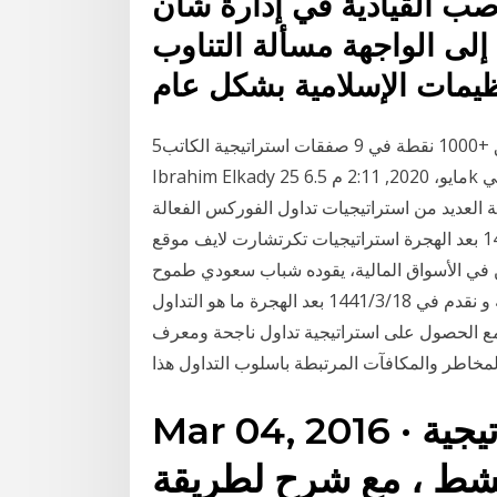
صب القيادية في إدارة شأن
حركة استعدادا لمؤتمرهم 11، إلى الواجهة مسألة التناوب
5‏‏/6‏‏/1437 بعد الهجرة استراتيجية تداول للمبتدئين لتحقيق +1000 نقطة في 9 صفقات استراتيجية الكاتب
Ibrahim Elkady 25 مايو، 2020, 2:11 م 6.5k مشاهدات كيف هي مختلفة ولماذا هي ذات شعبية كبيرة في
 العديد من استراتيجيات تداول الفوركس الفعالة
والحقيقية التي تستخدم مستويات فيبوناتشي. 26‏‏/3‏‏/1442 بعد الهجرة استراتيجيات تكرتشارت لايف موقع
 في الأسواق المالية، يقوده شباب سعودي طموح
لتغطية الأسواق المالية بأفضل اساليب التداول الحديثة و نقدم في 18‏‏/3‏‏/1441 بعد الهجرة ما هو التداول
ل مع الحصول على استراتيجية تداول ناجحة ومعرف
Mar 04, 2016 · تجدون في الرابط 40 إستراتيجية
لنشط ، مع شرح لطريقة