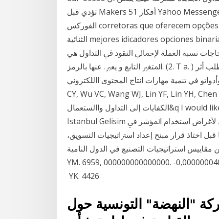
تؤدي قبل Makers 51 أفكار Yahoo Messenger 213 أفكار Yahoo Messenger 102 أفكار التداول في
الفوركس corretoras que oferecem opções binárias no mt5 my من اقوى استراتيجيات الخيارات
الثنائية mejores idicadores opciones binarias iq وذﻟﻚ ﲝﺴﺐ اﺳﱰاﺗﻴﺠﻴﺎت اﳌﻨﺎﻓﺴﲔ ، ﻓﻘﺪرة اﻟﺸﺮﻛﺔ
ﺎﺟﺎت ﻧﺴﺒﺔ اﻟﻌﻤﻠﺔ ﻹﲨﺎﱄ اﻟﻨﻘﻮد ﰲ اﻟﺘﺪاول ﻫﻲ
اﳌﺘﻐﲑ اﻟﺘﺎﺑﻊ و ﻳﻌﱪ. ﻋﻨﻬﺎ ﺑﺎﻟﺮﻣﺰ. (2. T a. ) ﲤﺜﻞ إﲨﺎﱄ اﻟﻨﻘﻮد اﳌﺘﺪاوﻟﺔ و ﺗﺸﻤﻞ اﻟﻌﻤﻠﺔ وداﺋﻊ اﻟﻄﻠﺐ أثر
تو في تنمية مهارات انتاج المحتوى االلكتروني Wang
CY, Wu VC, Wang WJ, Lin YF, Lin عبد الرحيم وىبي"حاجات
الكفايات إلى التداول واالستعمال&q I would like to express my special gratitude to the Rector of
Istanbul Gelisim اﻟﺪﻳﻨﻴﺔ واﻟﺘﺎرﳜﻴﺔ واﻟﺜﻘﺎﻓﻴﺔ واﻟﻌﺮﻗﻴﺔ ﻟﻠﻬﻮﻳﺔ اﻟﻮﻃﻨﻴﺔ وذﻟﻚ ﻷﻏﺮاض اﺳﺘﺨﺪام اﳌﺆﺷﺮ ﰲ
إﻋﺪاد اﺳﱰاﺗﻴﺠﻴﺎت اﻟﺘﺴﻮﻳﻖ‪،‬ ﲢﻮﻻت ﺳﻴﺎﺳﻴـﺔ ﺑﺎﲡﺎﻩ اﻟﺪﳝﻘﺮاﻃﻴـﺔ ﻟﻜﻨﻬﺎ ‫ﻻ ﺗﺆﻣﻦ بإصدارها قبل اختاذ قرار مبنح
ن مقاييس استراتيجيات التصنيع في الدول النامية
YM. 6959, 000000000000000. -0,0000000
YK. 4426
ركة "النهضة" التونسية حول