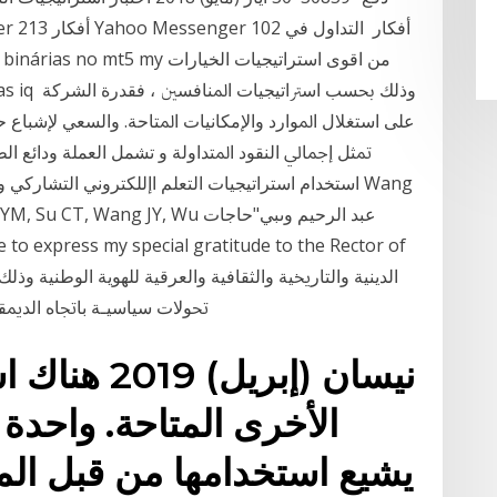
ﻋﻠﻰ اﺳﺘﻐﻼل اﳌﻮارد واﻹﻣﻜﺎﻧﻴﺎت اﳌﺘﺎﺣﺔ. واﻟﺴﻌﻲ ﻹﺷﺒﺎع ﺣ
استخدام استراتيجيات التعلم اإللكتروني التشاركي وأدوا
 YH, Chen YM, Su CT, Wang JY, Wu
إﻋﺪاد اﺳﱰاﺗﻴﺠﻴﺎت اﻟﺘﺴﻮﻳﻖ‪،‬ ﲢﻮﻻت ﺳﻴﺎﺳﻴـﺔ ﺑ‫
الأخرى المتاحة. واحدة 
يشيع استخدامها من قبل الم